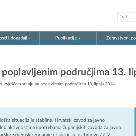
sti i događaji
Publikacije
Zdravstveni po
 poplavljenim područjima 13. l
 izvješće o stanju na poplavljenim područjima 13. lipnja 2014.
a situacija je stabilna. Hrvatski zavod za javno
dno aktivnostima i potrebama županijskih zavoda za javno
rsko-srijemske županije prisutni su, uz timove ZZJZ