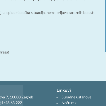
na epidemiološka situacija, nema prijava zaraznih bolesti.
mreža!
Linkovi
ova 7, 10000 Zagreb
Suradne ustanove
(0)1/48 63 222
Neću rak