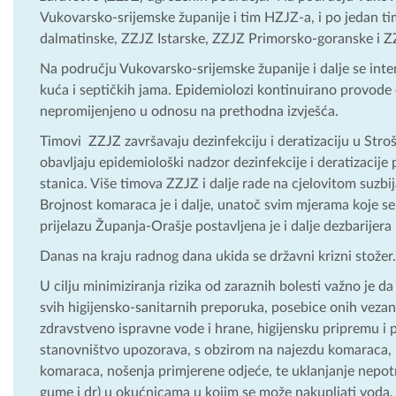
Vukovarsko-srijemske županije i tim HZJZ-a, i po jedan 
dalmatinske, ZZJZ Istarske, ZZJZ Primorsko-goranske i Z
Na području Vukovarsko-srijemske županije i dalje se inte
kuća i septičkih jama. Epidemiolozi kontinuirano provode
nepromijenjeno u odnosu na prethodna izvješća.
Timovi ZZJZ završavaju dezinfekciju i deratizaciju u Str
obavljaju epidemiološki nadzor dezinfekcije i deratizacije
stanica. Više timova ZZJZ i dalje rade na cjelovitom suzb
Brojnost komaraca je i dalje, unatoč svim mjerama koje se
prijelazu Županja-Orašje postavljena je i dalje dezbarijera
Danas na kraju radnog dana ukida se državni krizni stožer.
U cilju minimiziranja rizika od zaraznih bolesti važno je 
svih higijensko-sanitarnih preporuka, posebice onih vezan
zdravstveno ispravne vode i hrane, higijensku pripremu i 
stanovništvo upozorava, s obzirom na najezdu komaraca, 
komaraca, nošenja primjerene odjeće, te uklanjanje nepot
gume i dr) u okućnicama u kojim se može nakupljati voda, ka