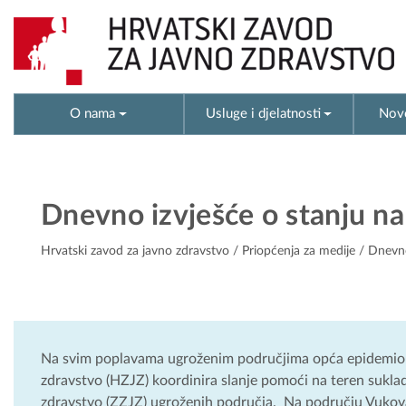
O nama
Usluge i djelatnosti
Novo
Dnevno izvješće o stanju na
Hrvatski zavod za javno zdravstvo
/
Priopćenja za medije
/ Dnevno
Na svim poplavama ugroženim područjima opća epidemiološk
zdravstvo (HZJZ) koordinira slanje pomoći na teren sukla
zdravstvo (ZZJZ) ugroženih područja. Na području Vukova