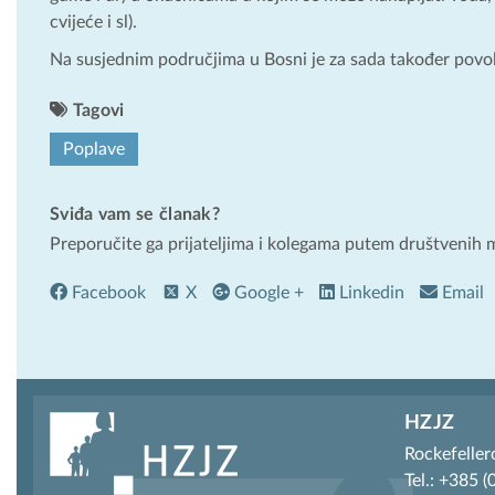
cvijeće i sl).
Na susjednim područjima u Bosni je za sada također povolj
Tagovi
Poplave
Sviđa vam se članak?
Preporučite ga prijateljima i kolegama putem društvenih 
Facebook
X
Google +
Linkedin
Email
HZJZ
Rockefeller
Tel.: +385 