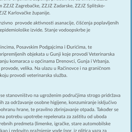
tim ZZJZ Zagrebačke, ZZJZ Zadarske, ZZJZ Splitsko-
ZJZ Karlovačke županije.
nzivno provode aktivnosti asanacije, čišćenja poplavljenih
 epidemiološke izvide. Stanje vodoopskrbe je
ošincima, Posavskim Podgajcima i Đurićima, te
 pripremljenih objekata u Gunji koje provodi Veterinarska
ijanju komaraca u općinama Drenovci, Gunja i Vrbanja.
 provode, velika. Na ulazu u Račinovce i na graničnom
 koju provodi veterinarska služba.
da se stanovništvo na ugroženim područjima strogo pridržava
ih za održavanje osobne higijene, konzumiranje isključivo
pohranu hrane, te pravilno zbrinjavanje otpada. Također se
na potrebu upotrebe repelenata za zaštitu od uboda
rebnih predmeta (limenke, igračke, stare automobilske
o i redovito pražnjenje vode (npr. iz plitica vaza za