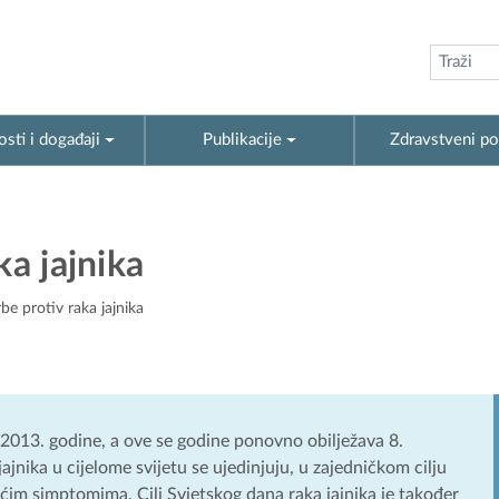
sti i događaji
Publikacije
Zdravstveni po
ka jajnika
be protiv raka jajnika
n 2013. godine, a ove se godine ponovno obilježava 8.
jnika u cijelome svijetu se ujedinjuju, u zajedničkom cilju
jućim simptomima. Cilj Svjetskog dana raka jajnika je također