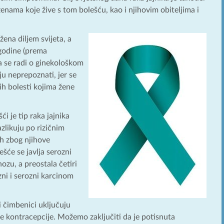
 ženama koje žive s tom bolešću, kao i njihovim obiteljima i
ena diljem svijeta, a
 godine (prema
a se radi o ginekološkom
ju neprepoznati, jer se
h bolesti kojima žene
i je tip raka jajnika
zlikuju po rizičnim
ih zbog njihove
šće se javlja serozni
ozu, a preostala četiri
zni i serozni karcinom
ni čimbenici uključuju
kontracepcije. Možemo zaključiti da je potisnuta