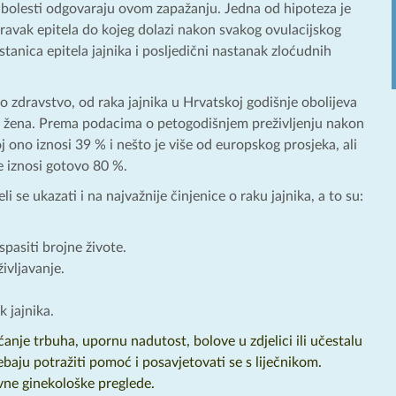
ji bolesti odgovaraju ovom zapažanju. Jedna od hipoteza je
ravak epitela do kojeg dolazi nakon svakog ovulacijskog
anica epitela jajnika i posljedični nastanak zloćudnih
 zdravstvo, od raka jajnika u Hrvatskoj godišnje obolijeva
0 žena. Prema podacima o petogodišnjem preživljenju nakon
ono iznosi 39 % i nešto je više od europskog prosjeka, ali
e iznosi gotovo 80 %.
 se ukazati i na najvažnije činjenice o raku jajnika, a to su:
pasiti brojne živote.
ivljavanje.
 jajnika.
ćanje trbuha, upornu nadutost, bolove u zdjelici ili učestalu
baju potražiti pomoć i posavjetovati se s liječnikom.
vne ginekološke preglede.