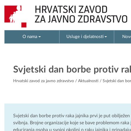
O nama
Usluge i djelatnosti
Novo
Svjetski dan borbe protiv ra
Hrvatski zavod za javno zdravstvo
/
Aktualnosti
/ Svjetski dan bor
Svjetski dan borbe protiv raka jajnika prvi je put obilježe
svibnja. Brojne organizacije koje se bave problemom raka ja
educiranja osoba u svojoj okolini o raku jajnika i pripada