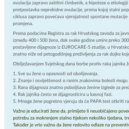
ovulacija zapravo zaštitni čimbenik, a hipoteze o etiologi
pretpostavka neprekidne ovulacije, prema kojoj stalni pop
ciklusa zapravo povećava vjerojatnost spontane mutacije st
promjena.
Prema podacima Registra za rak Hrvatskog zavoda za javno
između 400 i 500 žena, dok svake godine umire preko 30
postavljene dijagnoze iz EUROCARE-5 studije, u Hrvatskoj 
znatno niže od petogodišnjeg preživljenja za rak dojke koj
Obilježavanjem Svjetskog dana borbe protiv raka jajnika želi
Sve su žene u opasnosti od obolijevanja.
Znanje i osviještenost o ranim znakovima bolesti mogu s
Rana dijagnoza znatno poboljšava ženine izglede za prež
Rak jajnika često se dijagnosticira u kasnoj fazi.
Mnoge žene pogrešno vjeruju da će PAPA test otkriti rak
Važno je educirati žene da, primijete li neuobičajeno pove
potrebu za mokrenjem stalno tijekom nekoliko tjedana, tre
Također je vrlo važno da žene redovito odlaze na preventi