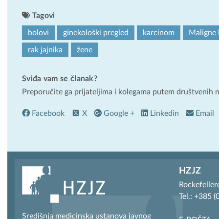
Tagovi
bolovi
ginekološki pregled
karcinom
Maligne 
rak jajnika
žene
Sviđa vam se članak?
Preporučite ga prijateljima i kolegama putem društvenih 
Facebook
X
Google +
Linkedin
Email
HZJZ
Rockefeller
Tel.: +385 
Središnja medicinska ustanova javnog