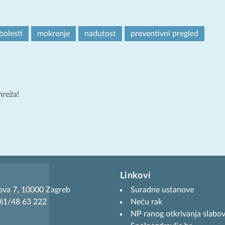
bolesti
mokrenje
nadutost
preventivni pregled
mreža!
Linkovi
ova 7, 10000 Zagreb
Suradne ustanove
(0)1/48 63 222
Neću rak
NP ranog otkrivanja slabov