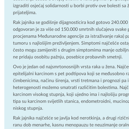
izgraditi osjećaj solidarnosti u borbi protiv ove bolesti sa
prijateljima.
Rak jajnika se godišnje dijagnosticira kod gotovo 240.000 ž
odgovoran je za više od 150.000 smrtnih slučajeva svake
procjenama Međunarodne agencije za istraživanje raka) p
tumoru s najlošijim preživljenjem. Simptomi najčešće osta
često mogu zamijeniti s drugim simptomima manje ozbiljni
ne pridaju osobitu pažnju, posebice probavnih smetnji.
Ovo je jedan od najsmrtonosnijih vrsta raka u žena. Najčešć
epitelijalni karcinom s pet podtipova koji se međusobno ra
čimbenicima, načinu širenja, vrsti tretmana i prognozi pa 
heterogenosti možemo smatrati različitim bolestima. Najče
karcinom visokog stupnja, koji ujedno ima i najlošiju progn
tipa su karcinom svijetlih stanica, endometroidni, mucino
niskog stupnja.
Rak jajnika najčešće se javlja kod nerotkinja, a drugi rizič
ranu dob menarhe, kasnu menopauzu te neuzimanje oralne 