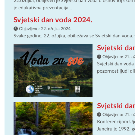
22.ožujka, obilježen je Svjetski dan voda u osnovnoj škol
je edukativna prezentacija...
Svjetski dan voda 2024.
Objavljeno:
22. ožujka 2024.
Svake godine, 22. ožujka, obilježava se Svjetski dan voda. C
Svjetski d
Objavljeno:
21. o
Svjetski dan voda 
pozornost ljudi di
Svjetski da
Objavljeno:
21. o
Konferencijom Uje
Janeiru je 1992. g