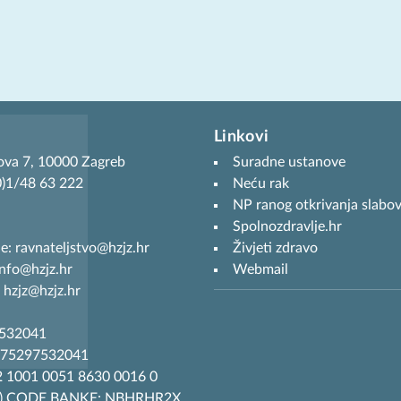
Linkovi
ova 7, 10000 Zagreb
Suradne ustanove
(0)1/48 63 222
Neću rak
NP ranog otkrivanja slabov
Spolnozdravlje.hr
je: ravnateljstvo@hzjz.hr
Živjeti zdravo
info@hzjz.hr
Webmail
 hzjz@hzjz.hr
7532041
R75297532041
 1001 0051 8630 0016 0
T) CODE BANKE: NBHRHR2X