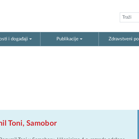
sti i događaji
Publikacije
Zdravstveni po
il Toni, Samobor