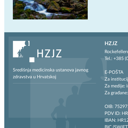
HZJZ
Rockefeller
Tel.: +385 
Središnja medicinska ustanova javnog
E-POŠTA
zdravstva u Hrvatskoj
Za instituci
Za medije: 
Za građane:
OIB: 7529
PDV ID: H
IBAN: HR12
BIC (SWIF