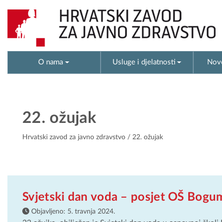
O nama
Usluge i djelatnosti
Novo
22. ožujak
Hrvatski zavod za javno zdravstvo
/ 22. ožujak
Svjetski dan voda – posjet OŠ Bogum
Objavljeno:
5. travnja 2024.