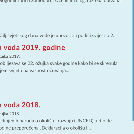
i Bogumil Toni u Samoboru. Učenicima 4.g. razreda održana
ilj svjetskog dana vode je upozoriti i podići svijest o 2...
an voda 2019. godine
žujka 2019.
obilježava se 22. ožujka svake godine kako bi se skrenula
ljem svijeta na važnost očuvanja...
n voda 2018.
žujka 2018.
dinjenih naroda o okolišu i razvoju (UNCED) u Rio de
odine preporučena „Deklaracija o okolišu i...