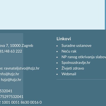
Linkovi
ova 7, 10000 Zagreb
Suradne ustanove
(0)1/48 63 222
Neću rak
NP ranog otkrivanja slabov
Spolnozdravlje.hr
je: ravnateljstvo@hzjz.hr
Živjeti zdravo
info@hzjz.hr
Webmail
 hzjz@hzjz.hr
7532041
R75297532041
 1001 0051 8630 0016 0