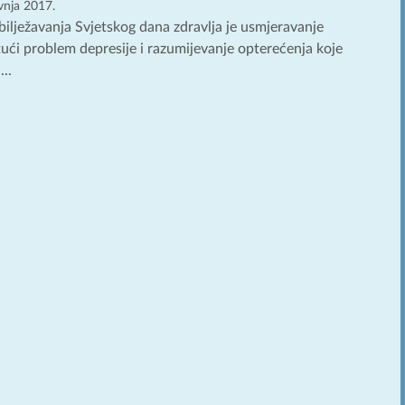
avnja 2017.
obilježavanja Svjetskog dana zdravlja je usmjeravanje
tući problem depresije i razumijevanje opterećenja koje
..