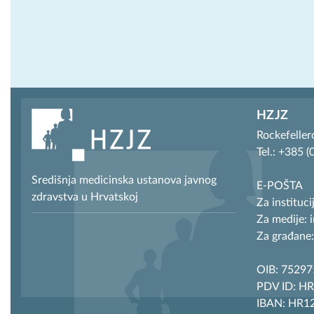
HZJZ
Rockefeller
Tel.: +385 
Središnja medicinska ustanova javnog
E-POŠTA
zdravstva u Hrvatskoj
Za instituci
Za medije: 
Za građane:
OIB: 7529
PDV ID: H
IBAN: HR12