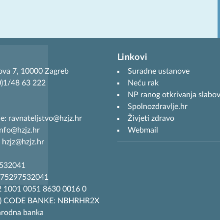
Linkovi
ova 7, 10000 Zagreb
Suradne ustanove
(0)1/48 63 222
Neću rak
NP ranog otkrivanja slabov
Spolnozdravlje.hr
je: ravnateljstvo@hzjz.hr
Živjeti zdravo
info@hzjz.hr
Webmail
 hzjz@hzjz.hr
7532041
R75297532041
 1001 0051 8630 0016 0
T) CODE BANKE: NBHRHR2X
arodna banka