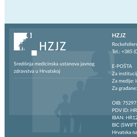
HZJZ
Rockefeller
Tel.: +385 
Središnja medicinska ustanova javnog
E-POŠTA
zdravstva u Hrvatskoj
Za instituci
Za medije: 
Za građane:
OIB: 7529
PDV ID: H
IBAN: HR12
BIC (SWIF
Hrvatska n