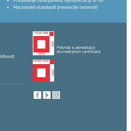
Predavanje vaterpolskoj reprezentaciji U-16
Nacionalni standardi prevencije ovisnosti
idnosti