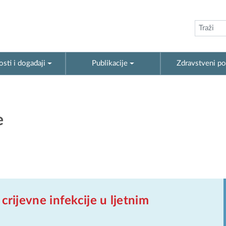
sti i događaji
Publikacije
Zdravstveni po
e
 crijevne infekcije u ljetnim