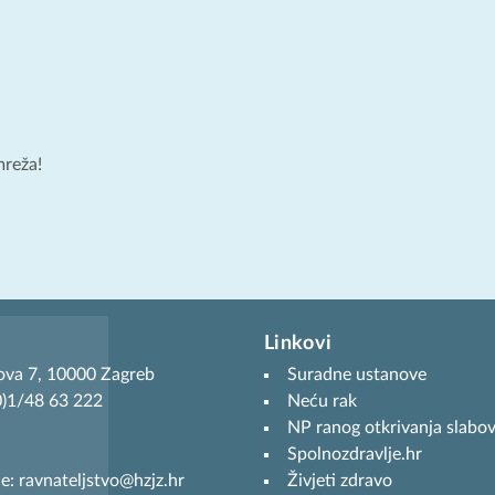
mreža!
Linkovi
ova 7, 10000 Zagreb
Suradne ustanove
(0)1/48 63 222
Neću rak
NP ranog otkrivanja slabov
Spolnozdravlje.hr
je: ravnateljstvo@hzjz.hr
Živjeti zdravo