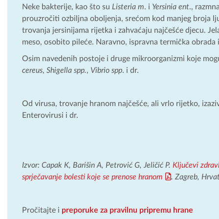
Neke bakterije, kao što su
Listeria m
. i
Yersinia ent
., razmn
prouzročiti ozbiljna oboljenja, srećom kod manjeg broja lju
trovanja jersinijama rijetka i zahvaćaju najčešće djecu. Jela 
meso, osobito pileće. Naravno, ispravna termička obrada ih
Osim navedenih postoje i druge mikroorganizmi koje mogu
cereus
,
Shigella spp.
,
Vibrio spp
. i dr.
Od virusa, trovanje hranom najčešće, ali vrlo rijetko, izazi
Enterovirusi i dr.
Izvor: Capak K, Barišin A, Petrović G, Jeličić P.
Ključevi zdrav
sprječavanje bolesti koje se prenose hranom
. Zagreb, Hrva
Pročitajte i
preporuke za pravilnu pripremu hrane