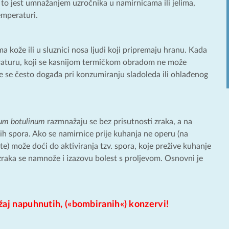
 to jest umnažanjem uzročnika u namirnicama ili jelima,
emperaturi.
 kože ili u sluznici nosa ljudi koji pripremaju hranu. Kada
eraturu, koji se kasnijom termičkom obradom ne može
je se često događa pri konzumiranju sladoleda ili ohlađenog
ium botulinum
razmnažaju se bez prisutnosti zraka, a na
nih spora. Ako se namirnice prije kuhanja ne operu (na
late) može doći do aktiviranja tzv. spora, koje prežive kuhanje
zraka se namnože i izazovu bolest s proljevom. Osnovni je
žaj napuhnutih, («bombiranih«) konzervi!