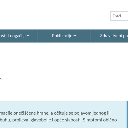
sti i događaji
Publikacije
Zdravstveni po
m
acije onečišćene hrane, a očituje se pojavom jednog ili
buhu, proljeva, glavobolje i opće slabosti. Simptomi obično