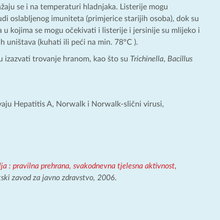
ažaju se i na temperaturi hladnjaka. Listerije mogu
di oslabljenog imuniteta (primjerice starijih osoba), dok su
u kojima se mogu očekivati i listerije i jersinije su mlijeko i
 uništava (kuhati ili peći na min. 78°C ).
 izazvati trovanje hranom, kao što su
Trichinella
,
Bacillus
vaju Hepatitis A, Norwalk i Norwalk-slični virusi,
lja : pravilna prehrana, svakodnevna tjelesna aktivnost,
tski zavod za javno zdravstvo, 2006.