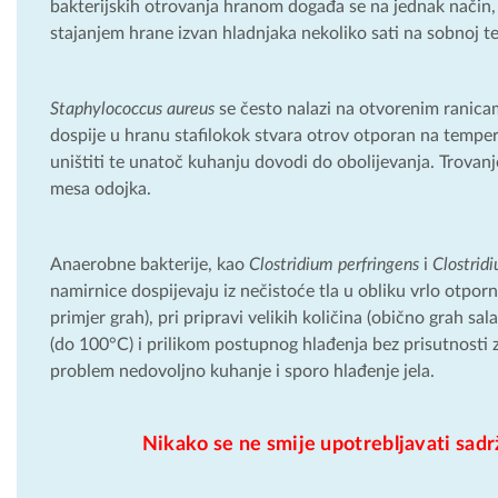
bakterijskih otrovanja hranom događa se na jednak način,
stajanjem hrane izvan hladnjaka nekoliko sati na sobnoj t
Staphylococcus aureus
se često nalazi na otvorenim ranicama
dospije u hranu stafilokok stvara otrov otporan na temp
uništiti te unatoč kuhanju dovodi do obolijevanja. Trovan
mesa odojka.
Anaerobne bakterije, kao
Clostridium perfringens
i
Clostrid
namirnice dospijevaju iz nečistoće tla u obliku vrlo otpor
primjer grah), pri pripravi velikih količina (obično grah sa
(do 100°C) i prilikom postupnog hlađenja bez prisutnosti 
problem nedovoljno kuhanje i sporo hlađenje jela.
Nikako se ne smije upotrebljavati sadr