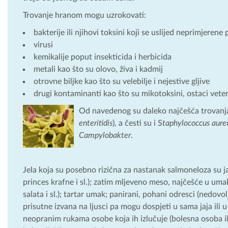
Trovanje hranom mogu uzrokovati:
bakterije ili njihovi toksini koji se uslijed neprimjere
virusi
kemikalije poput insekticida i herbicida
metali kao što su olovo, živa i kadmij
otrovne biljke kao što su velebilje i nejestive gljive
drugi kontaminanti kao što su mikotoksini, ostaci veteri
Od navedenog su daleko najčešća trovanj
enteritidis
), a česti su i S
taphylococcus aure
Campylobakter
.
Jela koja su posebno rizična za nastanak salmoneloza su jaj
princes krafne i sl.); zatim mljeveno meso, najčešće u uma
salata i sl.); tartar umak; panirani, pohani odresci (nedov
prisutne izvana na ljusci pa mogu dospjeti u sama jaja ili u
neopranim rukama osobe koja ih izlučuje (bolesna osoba ili