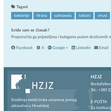
Tagovi
bakterije
Hrana
salmonela
toksini
virusi
Sviđa vam se članak?
Preporučite ga prijateljima i kolegama putem društvenih 
Facebook
X
Google +
Linkedin
Email
HZJZ
Rockefeller
Tel.: +385 
Središnja medicinska ustanova javnog
E-POŠTA
zdravstva u Hrvatskoj
Za instituci