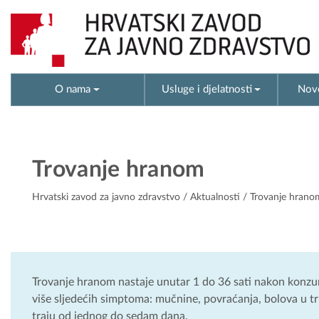
O nama
Usluge i djelatnosti
Novo
Trovanje hranom
Hrvatski zavod za javno zdravstvo
/
Aktualnosti
/ Trovanje hrano
Trovanje hranom nastaje unutar 1 do 36 sati nakon konzum
više sljedećih simptoma: mučnine, povraćanja, bolova u tr
traju od jednog do sedam dana.