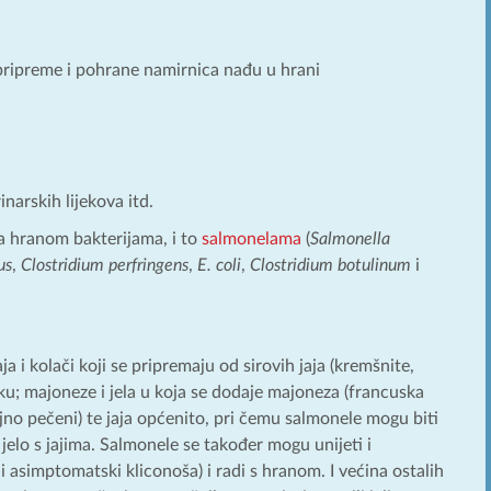
ne pripreme i pohrane namirnica nađu u hrani
narskih lijekova itd.
a hranom bakterijama, i to
salmonelama
(
Salmonella
us
,
Clostridium perfringens
,
E. coli
,
Clostridium botulinum
i
a i kolači koji se pripremaju od sirovih jaja (kremšnite,
ku; majoneze i jela u koja se dodaje majoneza (francuska
oljno pečeni) te jaja općenito, pri čemu salmonele mogu biti
 jelo s jajima. Salmonele se također mogu unijeti i
 asimptomatski kliconoša) i radi s hranom. I većina ostalih