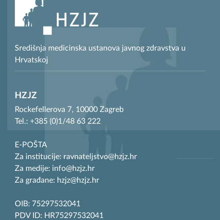
Središnja medicinska ustanova javnog zdravstva u
Hrvatskoj
HZJZ
Rockefellerova 7, 10000 Zagreb
Tel.: +385 (0)1/48 63 222
E-POŠTA
Za institucije: ravnateljstvo@hzjz.hr
Za medije: info@hzjz.hr
Za građane: hzjz@hzjz.hr
OIB: 75297532041
PDV ID: HR75297532041