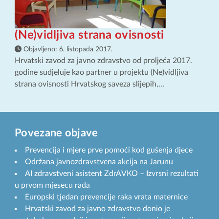
(Ne)vidljiva strana ovisnosti
Objavljeno:
6. listopada 2017.
Hrvatski zavod za javno zdravstvo od proljeća 2017.
godine sudjeluje kao partner u projektu (Ne)vidljiva
strana ovisnosti Hrvatskog saveza slijepih,...
Povezane objave
Prevencija i mjere prve pomoći kod gušenja djece
Održana javnozdravstvena akcija na Jarunu
AI zdravstveni asistent ZdrAVKO – Izvrsni rezultati
u prvom mjesecu rada
Europski tjedan prevencije raka vrata maternice
Hrvatski zavod za javno zdravstvo donio je