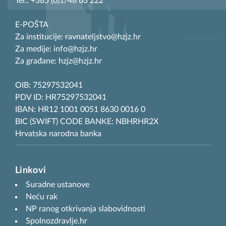
Tel.: +385 (0)1/48 63 222
E-POŠTA
Za institucije: ravnateljstvo@hzjz.hr
Za medije: info@hzjz.hr
Za građane: hzjz@hzjz.hr
OIB: 75297532041
PDV ID: HR75297532041
IBAN: HR12 1001 0051 8630 0016 0
BIC (SWIFT) CODE BANKE: NBHRHR2X
Hrvatska narodna banka
Linkovi
Suradne ustanove
Neću rak
NP ranog otkrivanja slabovidnosti
Spolnozdravlje.hr