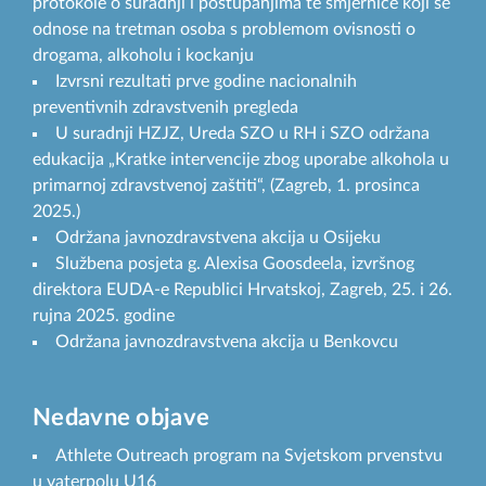
protokole o suradnji i postupanjima te smjernice koji se
odnose na tretman osoba s problemom ovisnosti o
drogama, alkoholu i kockanju
Izvrsni rezultati prve godine nacionalnih
preventivnih zdravstvenih pregleda
U suradnji HZJZ, Ureda SZO u RH i SZO održana
edukacija „Kratke intervencije zbog uporabe alkohola u
primarnoj zdravstvenoj zaštiti“, (Zagreb, 1. prosinca
2025.)
Održana javnozdravstvena akcija u Osijeku
Službena posjeta g. Alexisa Goosdeela, izvršnog
direktora EUDA-e Republici Hrvatskoj, Zagreb, 25. i 26.
rujna 2025. godine
Održana javnozdravstvena akcija u Benkovcu
Nedavne objave
Athlete Outreach program na Svjetskom prvenstvu
u vaterpolu U16