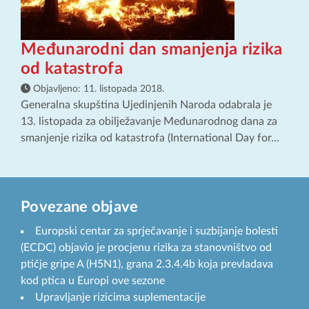
Međunarodni dan smanjenja rizika
od katastrofa
Objavljeno:
11. listopada 2018.
Generalna skupština Ujedinjenih Naroda odabrala je
13. listopada za obilježavanje Međunarodnog dana za
smanjenje rizika od katastrofa (International Day for...
Povezane objave
Europski centar za sprječavanje i suzbijanje bolesti
(ECDC) objavio je procjenu rizika za stanovništvo od
ptičje gripe A (H5N1), grana 2.3.4.4b koja prevladava
kod ptica u Europi ove sezone
Upravljanje rizicima suplementacije