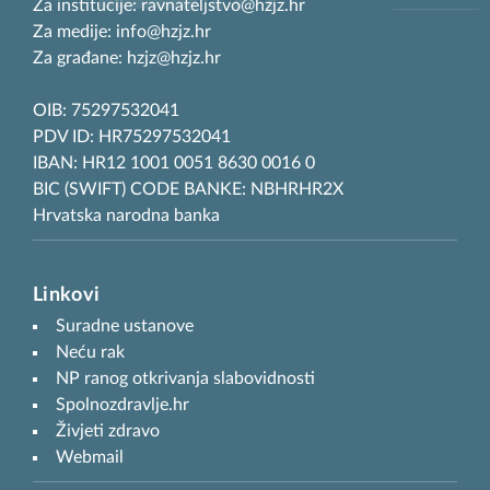
Za institucije: ravnateljstvo@hzjz.hr
Za medije: info@hzjz.hr
Za građane: hzjz@hzjz.hr
OIB: 75297532041
PDV ID: HR75297532041
IBAN: HR12 1001 0051 8630 0016 0
BIC (SWIFT) CODE BANKE: NBHRHR2X
Hrvatska narodna banka
Linkovi
Suradne ustanove
Neću rak
NP ranog otkrivanja slabovidnosti
Spolnozdravlje.hr
Živjeti zdravo
Webmail