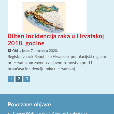
Bilten Incidencija raka u Hrvatskoj
2018. godine
Objavljeno:
7. prosinca 2020.
Registar za rak Republike Hrvatske, populacijski registar
pri Hrvatskom zavodu za javno zdravstvo prati i
proučava incidenciju raka u Hrvatskoj....
1
2
3
Povezane objave
CancerWatch – nova Zajednička akcija za