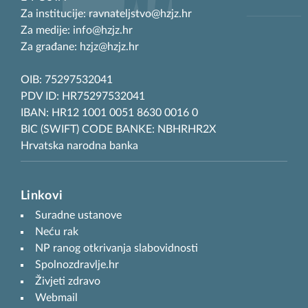
Za institucije: ravnateljstvo@hzjz.hr
Za medije: info@hzjz.hr
Za građane: hzjz@hzjz.hr
OIB: 75297532041
PDV ID: HR75297532041
IBAN: HR12 1001 0051 8630 0016 0
BIC (SWIFT) CODE BANKE: NBHRHR2X
Hrvatska narodna banka
Linkovi
Suradne ustanove
Neću rak
NP ranog otkrivanja slabovidnosti
Spolnozdravlje.hr
Živjeti zdravo
Webmail