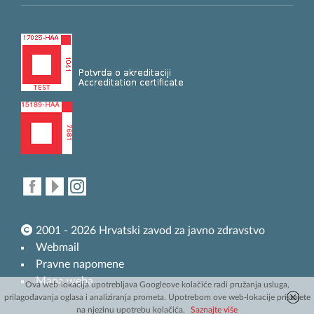
2001 - 2026 Hrvatski zavod za javno zdravstvo
Webmail
Pravne napomene
Mapa weba
Ova web-lokacija upotrebljava Googleove kolačiće radi pružanja usluga,
prilagođavanja oglasa i analiziranja prometa. Upotrebom ove web-lokacije pristajete
na njezinu upotrebu kolačića.
Saznajte više