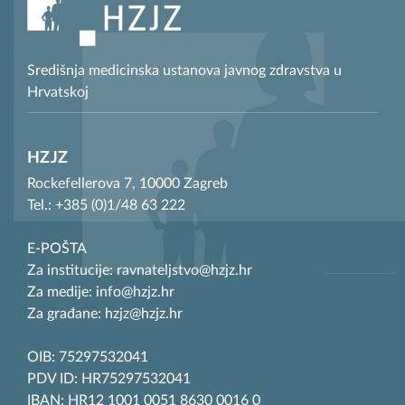
Središnja medicinska ustanova javnog zdravstva u
Hrvatskoj
HZJZ
Rockefellerova 7, 10000 Zagreb
Tel.: +385 (0)1/48 63 222
E-POŠTA
Za institucije: ravnateljstvo@hzjz.hr
Za medije: info@hzjz.hr
Za građane: hzjz@hzjz.hr
OIB: 75297532041
PDV ID: HR75297532041
IBAN: HR12 1001 0051 8630 0016 0