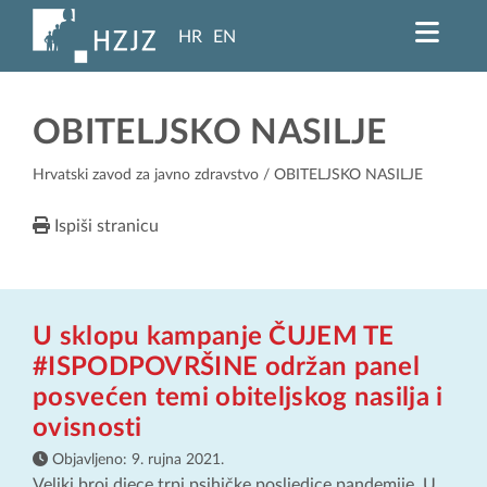
HR
EN
OBITELJSKO NASILJE
Hrvatski zavod za javno zdravstvo
/ OBITELJSKO NASILJE
Ispiši stranicu
U sklopu kampanje ČUJEM TE
#ISPODPOVRŠINE održan panel
posvećen temi obiteljskog nasilja i
ovisnosti
Objavljeno:
9. rujna 2021.
Veliki broj djece trpi psihičke posljedice pandemije. U