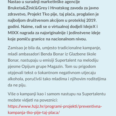
Nastao u suradnji marketinške agencije
Bruketa&Žinić&Grey i Hrvatskog zavoda za javno
zdravstvo, Projekt Tko pije, taj plaća, proglašen je
najboljom društvenom akcijom u protekloj 2019.
godini. Naime, radi se o virtualnoj dodjeli IdejeX i
MIXX nagrada za najoriginalnije i jedinstvene ideje
koje pomiču granice na nacionalnom nivou.
Zamisao je bila da, umjesto tradicionalne kampanje,
mladi ambasadori Benda Bonar iz Glazbene škole
Bonar, nastupaju u emisiji Supertalent na melodiju
pjesme Opijum grupe Magazin. Tom su prigodom
otpjevali tekst o šokantnom negativnom utjecaju
alkohola, poručivši tako mladima i njihovim roditeljima
da ne piju.
Više o kampanji kao i samom nastupu na Supertalentu
možete vidjeti na poveznici:
https://www.hzjz.hr/programi-projekti/preventivna-
kampanja-tko-pije-taj-placa/