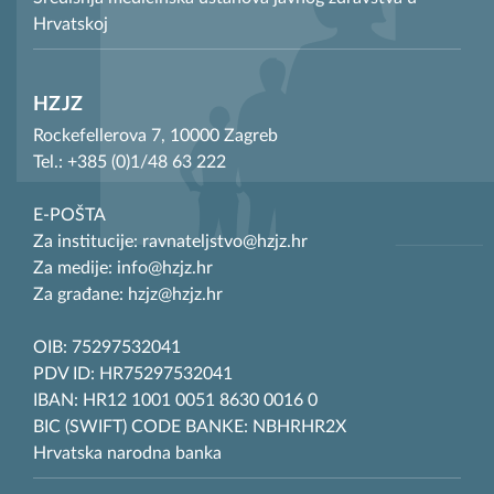
Hrvatskoj
HZJZ
Rockefellerova 7, 10000 Zagreb
Tel.: +385 (0)1/48 63 222
E-POŠTA
Za institucije: ravnateljstvo@hzjz.hr
Za medije: info@hzjz.hr
Za građane: hzjz@hzjz.hr
OIB: 75297532041
PDV ID: HR75297532041
IBAN: HR12 1001 0051 8630 0016 0
BIC (SWIFT) CODE BANKE: NBHRHR2X
Hrvatska narodna banka