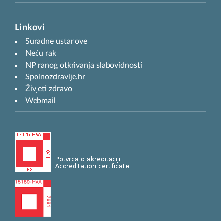
Linkovi
Suradne ustanove
Neću rak
NP ranog otkrivanja slabovidnosti
Spolnozdravlje.hr
Živjeti zdravo
Webmail