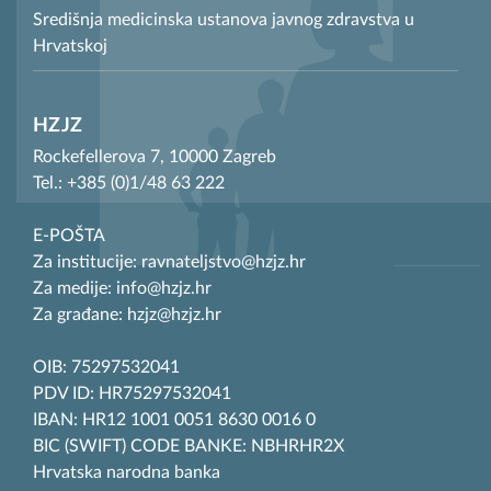
Središnja medicinska ustanova javnog zdravstva u
Hrvatskoj
HZJZ
Rockefellerova 7, 10000 Zagreb
Tel.: +385 (0)1/48 63 222
E-POŠTA
Za institucije: ravnateljstvo@hzjz.hr
Za medije: info@hzjz.hr
Za građane: hzjz@hzjz.hr
OIB: 75297532041
PDV ID: HR75297532041
IBAN: HR12 1001 0051 8630 0016 0
BIC (SWIFT) CODE BANKE: NBHRHR2X
Hrvatska narodna banka