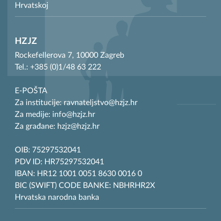
Hrvatskoj
HZJZ
Rockefellerova 7, 10000 Zagreb
Tel.: +385 (0)1/48 63 222
E-POŠTA
Za institucije: ravnateljstvo@hzjz.hr
Za medije: info@hzjz.hr
Za građane: hzjz@hzjz.hr
OIB: 75297532041
PDV ID: HR75297532041
IBAN: HR12 1001 0051 8630 0016 0
BIC (SWIFT) CODE BANKE: NBHRHR2X
Hrvatska narodna banka