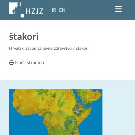
HR
EN
štakori
Hrvatski zavod za javno zdravstvo
/ štakori
Ispiši stranicu