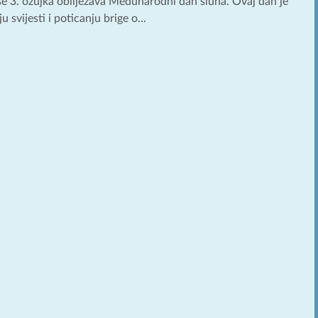
e 3. ožujka obilježava Međunarodni dan sluha. Ovaj dan je
 svijesti i poticanju brige o...