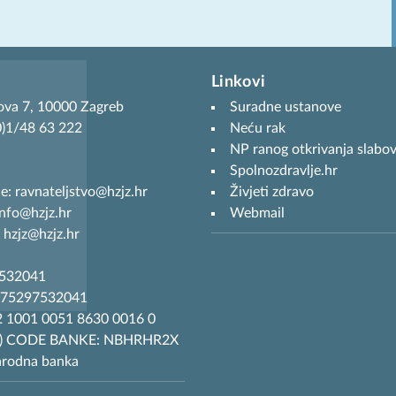
Linkovi
ova 7, 10000 Zagreb
Suradne ustanove
(0)1/48 63 222
Neću rak
NP ranog otkrivanja slabov
Spolnozdravlje.hr
je: ravnateljstvo@hzjz.hr
Živjeti zdravo
info@hzjz.hr
Webmail
 hzjz@hzjz.hr
7532041
R75297532041
 1001 0051 8630 0016 0
T) CODE BANKE: NBHRHR2X
arodna banka