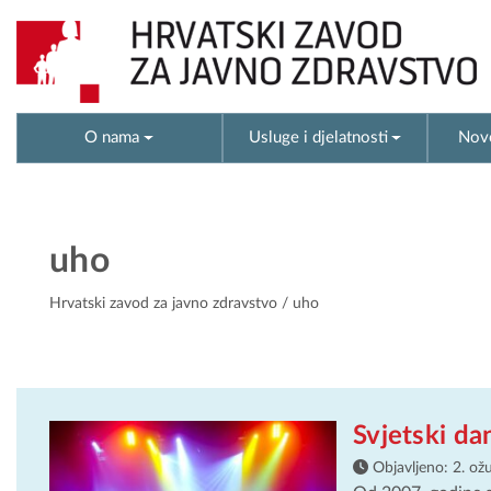
O nama
Usluge i djelatnosti
Novo
uho
Hrvatski zavod za javno zdravstvo
/ uho
Svjetski da
Objavljeno:
2. ož