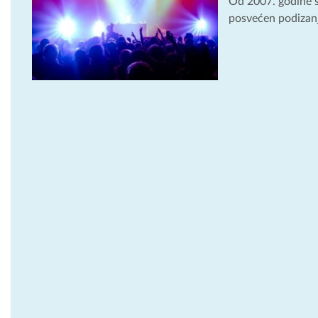
Od 2007. godine s
posvećen podizanju