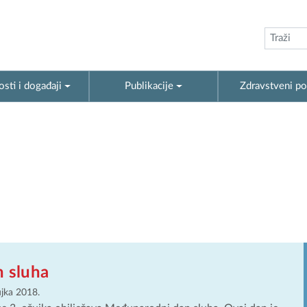
sti i događaji
Publikacije
Zdravstveni po
n sluha
ujka 2018.