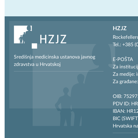
HZJZ
Rockefeller
Tel.: +385 
Središnja medicinska ustanova javnog
E-POŠTA
zdravstva u Hrvatskoj
Za instituci
Za medije: 
Za građane:
OIB: 7529
PDV ID: H
IBAN: HR12
BIC (SWIF
Hrvatska n