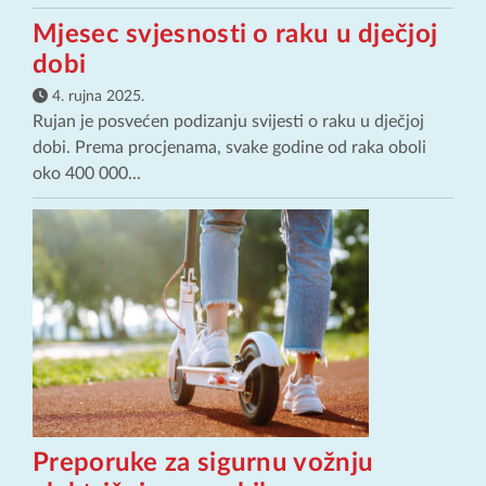
Mjesec svjesnosti o raku u dječjoj
dobi
4. rujna 2025.
Rujan je posvećen podizanju svijesti o raku u dječjoj
dobi. Prema procjenama, svake godine od raka oboli
oko 400 000...
Preporuke za sigurnu vožnju