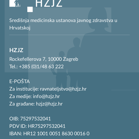
Središnja medicinska ustanova javnog zdravstva u
Hrvatskoj
HZJZ
Rockefellerova 7, 10000 Zagreb
Tel.: +385 (0)1/48 63 222
E-POŠTA
Za institucije: ravnateljstvo@hzjz.hr
Za medije: info@hzjz.hr
Za građane: hzjz@hzjz.hr
OIB: 75297532041
PDV ID: HR75297532041
IBAN: HR12 1001 0051 8630 0016 0