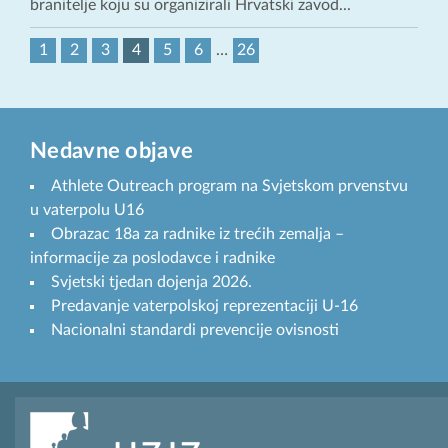
branitelje koju su organizirali Hrvatski zavod...
1
2
3
4
5
6
…
26
Nedavne objave
Athlete Outreach program na Svjetskom prvenstvu
u vaterpolu U16
Obrazac 18a za radnike iz trećih zemalja –
informacije za poslodavce i radnike
Svjetski tjedan dojenja 2026.
Predavanje vaterpolskoj reprezentaciji U-16
Nacionalni standardi prevencije ovisnosti