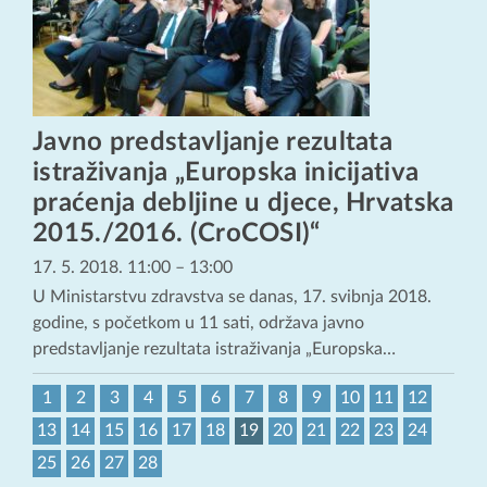
Javno predstavljanje rezultata
istraživanja „Europska inicijativa
praćenja debljine u djece, Hrvatska
2015./2016. (CroCOSI)“
17. 5. 2018. 11:00
–
13:00
U Ministarstvu zdravstva se danas, 17. svibnja 2018.
godine, s početkom u 11 sati, održava javno
predstavljanje rezultata istraživanja „Europska…
1
2
3
4
5
6
7
8
9
10
11
12
13
14
15
16
17
18
19
20
21
22
23
24
25
26
27
28