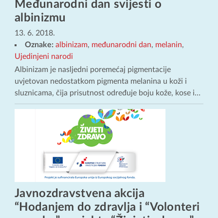
Međunarodni dan svijesti o
albinizmu
13. 6. 2018.
Oznake:
albinizam
,
međunarodni dan
,
melanin
,
Ujedinjeni narodi
Albinizam je nasljedni poremećaj pigmentacije
uvjetovan nedostatkom pigmenta melanina u koži i
sluznicama, čija prisutnost određuje boju kože, kose i…
Javnozdravstvena akcija
“Hodanjem do zdravlja i “Volonteri