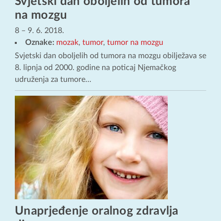
Svjetski dan oboljelih od tumora
na mozgu
8
–
9. 6. 2018.
Oznake:
mozak
,
tumor
,
tumor na mozgu
Svjetski dan oboljelih od tumora na mozgu obilježava se
8. lipnja od 2000. godine na poticaj Njemačkog
udruženja za tumore…
Unaprjeđenje oralnog zdravlja