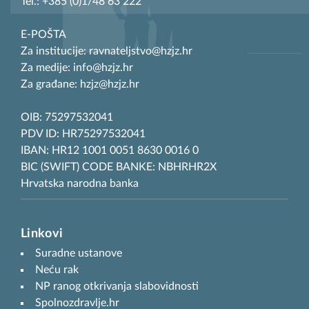
Tel.: +385 (0)1/48 63 222
E-POŠTA
Za institucije: ravnateljstvo@hzjz.hr
Za medije: info@hzjz.hr
Za građane: hzjz@hzjz.hr
OIB: 75297532041
PDV ID: HR75297532041
IBAN: HR12 1001 0051 8630 0016 0
BIC (SWIFT) CODE BANKE: NBHRHR2X
Hrvatska narodna banka
Linkovi
Suradne ustanove
Neću rak
NP ranog otkrivanja slabovidnosti
Spolnozdravlje.hr