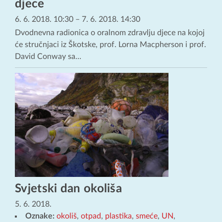
djece
6. 6. 2018. 10:30
–
7. 6. 2018. 14:30
Dvodnevna radionica o oralnom zdravlju djece na kojoj
će stručnjaci iz Škotske, prof. Lorna Macpherson i prof.
David Conway sa…
Svjetski dan okoliša
5. 6. 2018.
Oznake:
okoliš
,
otpad
,
plastika
,
smeće
,
UN
,