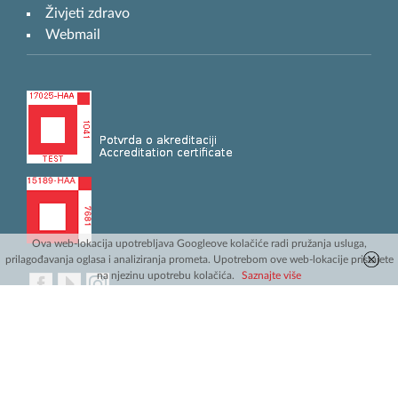
Živjeti zdravo
Webmail
Ova web-lokacija upotrebljava Googleove kolačiće radi pružanja usluga,
prilagođavanja oglasa i analiziranja prometa. Upotrebom ove web-lokacije pristajete
na njezinu upotrebu kolačića.
Saznajte više
2001 - 2026 Hrvatski zavod za javno zdravstvo
Webmail
Pravne napomene