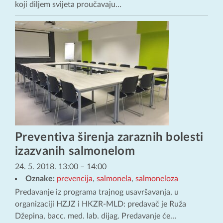
koji diljem svijeta proučavaju…
Preventiva širenja zaraznih bolesti
izazvanih salmonelom
24. 5. 2018. 13:00
–
14:00
Oznake:
prevencija
,
salmonela
,
salmoneloza
Predavanje iz programa trajnog usavršavanja, u
organizaciji HZJZ i HKZR-MLD: predavač je Ruža
Džepina, bacc. med. lab. dijag. Predavanje će…