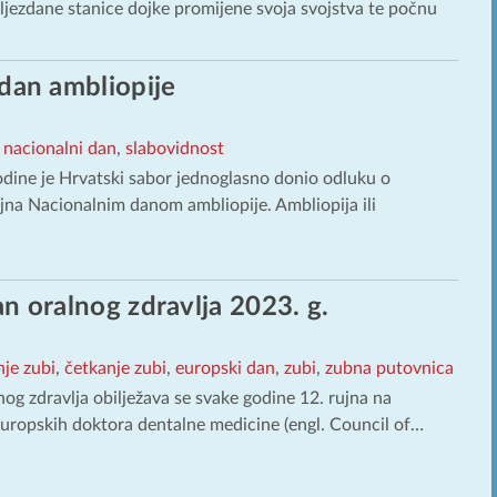
ljezdane stanice dojke promijene svoja svojstva te počnu
dan ambliopije
,
nacionalni dan
,
slabovidnost
godine je Hrvatski sabor jednoglasno donio odluku o
ujna Nacionalnim danom ambliopije. Ambliopija ili
n oralnog zdravlja 2023. g.
nje zubi
,
četkanje zubi
,
europski dan
,
zubi
,
zubna putovnica
og zdravlja obilježava se svake godine 12. rujna na
 europskih doktora dentalne medicine (engl. Council of…