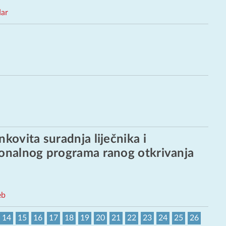
ar
kovita suradnja liječnika i
ionalnog programa ranog otkrivanja
eb
14
15
16
17
18
19
20
21
22
23
24
25
26