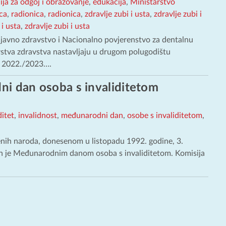
ja za odgoj i obrazovanje
,
edukacija
,
Ministarstvo
ca
,
radionica
,
radionica
,
zdravlje zubi i usta
,
zdravlje zubi i
 i usta
,
zdravlje zubi i usta
 javno zdravstvo i Nacionalno povjerenstvo za dentalnu
stva zdravstva nastavljaju u drugom polugodištu
 2022./2023….
i dan osoba s invaliditetom
ditet
,
invalidnost
,
međunarodni dan
,
osobe s invaliditetom
,
ih naroda, donesenom u listopadu 1992. godine, 3.
n je Međunarodnim danom osoba s invaliditetom. Komisija