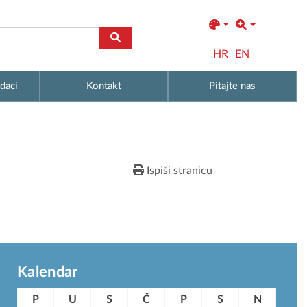
HR
EN
daci
Kontakt
Pitajte nas
Ispiši stranicu
Kalendar
P
U
S
Č
P
S
N