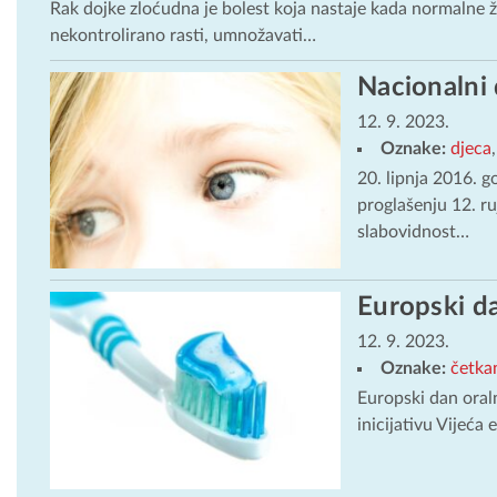
Rak dojke zloćudna je bolest koja nastaje kada normalne ž
nekontrolirano rasti, umnožavati…
Nacionalni 
12. 9. 2023.
Oznake:
djeca
20. lipnja 2016. 
proglašenju 12. r
slabovidnost…
Europski da
12. 9. 2023.
Oznake:
četka
Europski dan oraln
inicijativu Vijeća