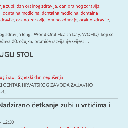
nje zubi
,
dan oralnog zdravlja
,
dan oralnog zdravlja
,
a
,
dentalna medicina
,
dentalna medicina
,
dentalna
dravlje
,
oralno zdravlje
,
oralno zdravlje
,
oralno zdravlje
,
nog zdravlja (engl. World Oral Health Day, WOHD), koji se
ežava 20. ožujka, promiče razvijanje svijesti…
UGLI STOL
ugli stol
,
Svjetski dan nepušenja
IJSKI CENTAR HRVATSKOG ZAVODA ZA JAVNO
ki…
Nadzirano četkanje zubi u vrtićima i
–
12:30