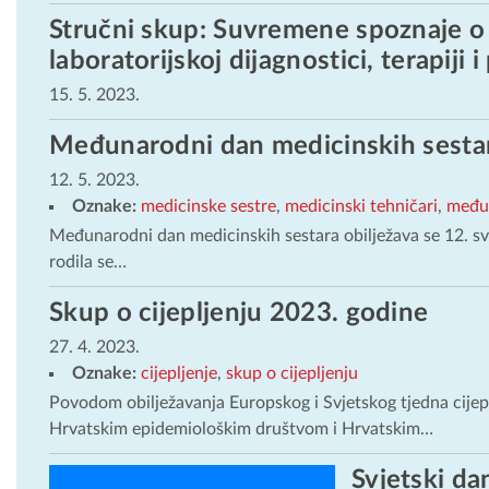
Stručni skup: Suvremene spoznaje o ep
laboratorijskoj dijagnostici, terapiji 
15. 5. 2023.
Međunarodni dan medicinskih sestar
12. 5. 2023.
Oznake:
medicinske sestre
,
medicinski tehničari
,
među
Međunarodni dan medicinskih sestara obilježava se 12. svib
rodila se…
Skup o cijepljenju 2023. godine
27. 4. 2023.
Oznake:
cijepljenje
,
skup o cijepljenju
Povodom obilježavanja Europskog i Svjetskog tjedna cijepl
Hrvatskim epidemiološkim društvom i Hrvatskim…
Svjetski da