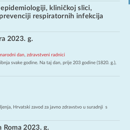
idemiologiji, kliničkoj slici,
i prevenciji respiratornih infekcija
a 2023. g.
narodni dan
,
zdravstveni radnici
nja svake godine. Na taj dan, prije 203 godine (1820. g.),
jenja, Hrvatski zavod za javno zdravstvo u suradnji s
n Roma 2023. g.