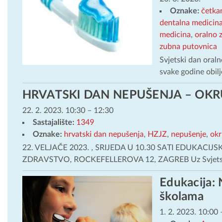
Oznake:
četka
dentalna medicin
medicina
,
oralno z
zubna putovnica
Svjetski dan oral
svake godine obilj
HRVATSKI DAN NEPUŠENJA – OKR
22. 2. 2023. 10:30
–
12:30
Sastajalište:
1349
Oznake:
hrvatski dan nepušenja
,
HZJZ
,
nepušenje
,
okr
22. VELJAČE 2023. , SRIJEDA U 10.30 SATI EDUKAC
ZDRAVSTVO, ROCKEFELLEROVA 12, ZAGREB Uz Svjets
Edukacija: 
školama
1. 2. 2023. 10:00