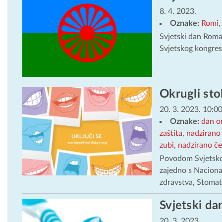
8. 4. 2023.
Oznake:
Romi
Svjetski dan Roma
Svjetskog kongre
Okrugli sto
20. 3. 2023. 10:0
Oznake:
dan o
zaštita
,
nadzirano 
zubi
,
nadzirano če
Povodom Svjetskog
zajedno s Naciona
zdravstva, Stoma
Svjetski da
20. 3. 2023.