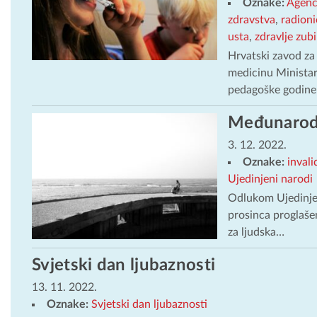
Oznake:
Agenci
zdravstva
,
radioni
usta
,
zdravlje zubi
Hrvatski zavod za
medicinu Ministar
pedagoške godine
Međunarodn
3. 12. 2022.
Oznake:
invali
Ujedinjeni narodi
Odlukom Ujedinjen
prosinca proglaše
za ljudska…
Svjetski dan ljubaznosti
13. 11. 2022.
Oznake:
Svjetski dan ljubaznosti