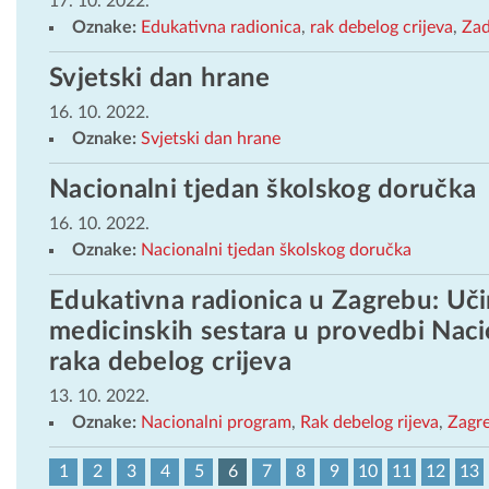
17. 10. 2022.
Oznake:
Edukativna radionica
,
rak debelog crijeva
,
Zad
Svjetski dan hrane
16. 10. 2022.
Oznake:
Svjetski dan hrane
Nacionalni tjedan školskog doručka
16. 10. 2022.
Oznake:
Nacionalni tjedan školskog doručka
Edukativna radionica u Zagrebu: Učin
medicinskih sestara u provedbi Nac
raka debelog crijeva
13. 10. 2022.
Oznake:
Nacionalni program
,
Rak debelog rijeva
,
Zagr
1
2
3
4
5
6
7
8
9
10
11
12
13