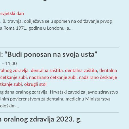
,
svjetski dan
, 8. travnja, obilježava se u spomen na održavanje prvog
sa Roma 1971. godine u Londonu, a…
l: “Budi ponosan na svoja usta”
0
–
11:30
ralnog zdravlja
,
dentalna zaštita
,
dentalna zaštita
,
dentalna
četkanje zubi
,
nadzirano četkanje zubi
,
nadzirano četkanje
tkanje zubi
,
okrugli stol
 dana oralnog zdravlja, Hrvatski zavod za javno zdravstvo
lnim povjerenstvom za dentalnu medicinu Ministarstva
tološkim…
n oralnog zdravlja 2023. g.