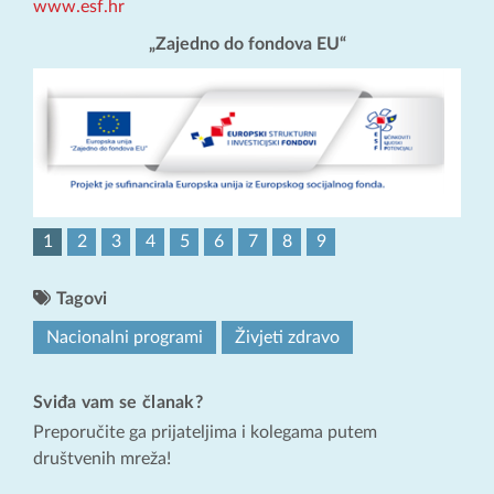
www.esf.hr
„Zajedno do fondova EU“
1
2
3
4
5
6
7
8
9
Tagovi
Nacionalni programi
Živjeti zdravo
Sviđa vam se članak?
Preporučite ga prijateljima i kolegama putem
društvenih mreža!