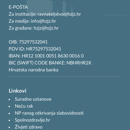
E-POŠTA
Za institucije: ravnateljstvo@hzjz.hr
Za medije: info@hzjz.hr
Za građane: hzjz@hzjz.hr
OIB: 75297532041
PDV ID: HR75297532041
IBAN: HR12 1001 0051 8630 0016 0
BIC (SWIFT) CODE BANKE: NBHRHR2X
Hrvatska narodna banka
Linkovi
Suradne ustanove
Neću rak
NP ranog otkrivanja slabovidnosti
Spolnozdravlje.hr
Živjeti zdravo