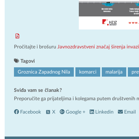
Pročitajte i brošuru
Javnozdravstveni značaj širenja invaz
Tagovi
Groznica Zapadnog Nila
komarci
malarija
pre
Sviđa vam se članak?
Preporučite ga prijateljima i kolegama putem društvenih 
Facebook
X
Google +
Linkedin
Email