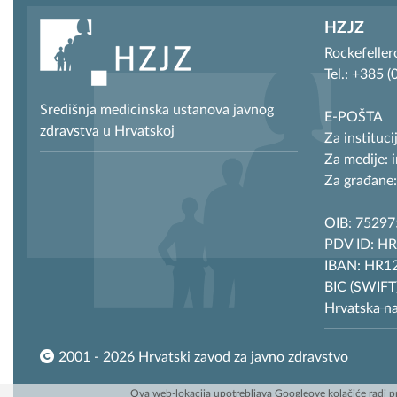
HZJZ
Rockefeller
Tel.: +385 
Središnja medicinska ustanova javnog
E-POŠTA
zdravstva u Hrvatskoj
Za instituci
Za medije: 
Za građane:
OIB: 7529
PDV ID: H
IBAN: HR12
BIC (SWIF
Hrvatska n
2001 - 2026 Hrvatski zavod za javno zdravstvo
Ova web-lokacija upotrebljava Googleove kolačiće radi pr