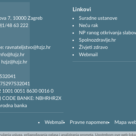
Linkovi
ova 7, 10000 Zagreb
Suradne ustanove
(0)1/48 63 222
Neću rak
NP ranog otkrivanja slabov
Spolnozdravlje.hr
je: ravnateljstvo@hzjz.hr
Živjeti zdravo
info@hzjz.hr
Webmail
 hzjz@hzjz.hr
7532041
R75297532041
 1001 0051 8630 0016 0
T) CODE BANKE: NBHRHR2X
arodna banka
Webmail
Pravne napomene
Mapa we
užanja usluga, prilagođavanja oglasa i analiziranja prometa. Upotrebom ove web-lokaci