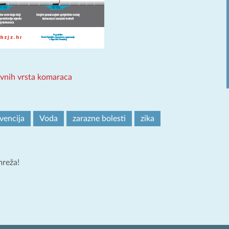
ivnih vrsta komaraca
vencija
Voda
zarazne bolesti
zika
mreža!