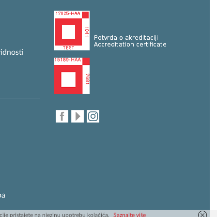
idnosti
ba
je pristajete na njezinu upotrebu kolačića.
Saznajte više