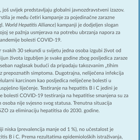
još uvijek predstavljaju globalni javnozdravstveni izazov.
rstila je među četiri kampanje za pojedinačne zarazne
gl.
World Hepatitis Alliance
) kampanji je dodjeljen slogan
ojoj se pažnja usmjerava na potrebu ubrzanja napora za
 pandemije bolesti COVID-19.
er svakih 30 sekundi u svijetu jedna osoba izgubi život od
ijun života izgubljen je svake godine zbog posljedica zaraze
 poseban naglasak budući da pripadaju takozvanim „tihim
 prepoznatih simptoma. Dugotrajna, neliječena infekcija
lularni karcinom kao posljedica neliječene bolesti u
spješno liječenje. Testiranje na hepatitis B i C jedini je
e bolesti COVID-19 testiranja na hepatitise smanjena su za
 osoba nije svjesno svog statusa. Trenutna situacija
SZO za eliminaciju hepatitisa do 2030. godine.
ji niska (prevalencija manje od 1 %), no učestalost je
itis B i C. Prema rezultatima epidemioloških istraživanja,