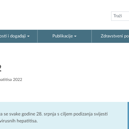
sti i događaji
Publikacije
Zdravstveni po
2
patitisa 2022
va se svake godine 28. srpnja s ciljem podizanja svijesti
virusnih hepatitisa.