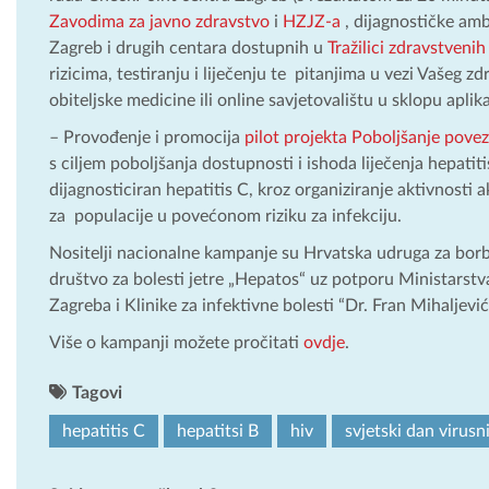
Zavodima za javno zdravstvo
i
HZJZ-a
, dijagnostičke amb
Zagreb i drugih centara dostupnih u
Tražilici zdravstvenih
rizicima, testiranju i liječenju te pitanjima u vezi Vašeg z
obiteljske medicine ili online savjetovalištu u sklopu apli
– Provođenje i promocija
pilot projekta Poboljšanje povez
s ciljem poboljšanja dostupnosti i ishoda liječenja hepati
dijagnosticiran hepatitis C, kroz organiziranje aktivnosti a
za populacije u povećonom riziku za infekciju.
Nositelji nacionalne kampanje su Hrvatska udruga za borb
društvo za bolesti jetre „Hepatos“ uz potporu Ministarst
Zagreba i Klinike za infektivne bolesti “Dr. Fran Mihaljević
Više o kampanji možete pročitati
ovdje
.
Tagovi
hepatitis C
hepatitsi B
hiv
svjetski dan virusn