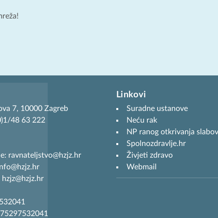
mreža!
Linkovi
ova 7, 10000 Zagreb
Suradne ustanove
(0)1/48 63 222
Neću rak
NP ranog otkrivanja slabov
Spolnozdravlje.hr
je: ravnateljstvo@hzjz.hr
Živjeti zdravo
info@hzjz.hr
Webmail
 hzjz@hzjz.hr
7532041
R75297532041