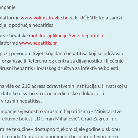
ampanje:
platforme
www.volimzdravlje.hr
za E-UČENJE koja sadrži
ije iz područja hepatitisa
prve hrvatske
mobilne aplikacije Sve o hepatitisu
i
platforme
www.hepatitis.hr
pozij povodom Svjetskog dana hepatitisa koji se održavao
organizaciji Referentnog centra za dijagnostiku i liječenje
virusni hepatitis Hrvatskog društva za infektivne bolesti
 na više od 210 adresa zdravstvenih institucija u Hrvatskoj u
latnike u svrhu stručne medicinske edukacije i i
 virusnih hepatitisa.
mpanje svjesnosti o virusnim hepatitisima– Ministarstvo
fektivne bolesti „Dr. Fran Mihaljević“, Grad Zagreb i dr.
oralne tekućine– dostupno tijekom cijele godine u sklopu
), te rada Centara za anonimno i besplatno testiranje u