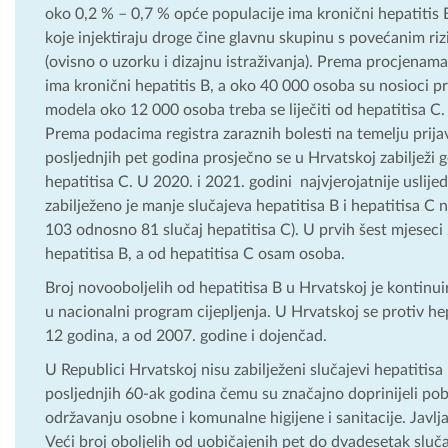
oko 0,2 % – 0,7 % opće populacije ima kronični hepatitis B
koje injektiraju droge čine glavnu skupinu s povećanim ri
(ovisno o uzorku i dizajnu istraživanja). Prema procjenam
ima kronični hepatitis B, a oko 40 000 osoba su nosioci 
modela oko 12 000 osoba treba se liječiti od hepatitisa C.
Prema podacima registra zaraznih bolesti na temelju prij
posljednjih pet godina prosječno se u Hrvatskoj zabilježi g
hepatitisa C. U 2020. i 2021. godini najvjerojatnije usli
zabilježeno je manje slučajeva hepatitisa B i hepatitisa C 
103 odnosno 81 slučaj hepatitisa C). U prvih šest mjeseci 
hepatitisa B, a od hepatitisa C osam osoba.
Broj novooboljelih od hepatitisa B u Hrvatskoj je kontinui
u nacionalni program cijepljenja. U Hrvatskoj se protiv he
12 godina, a od 2007. godine i dojenčad.
U Republici Hrvatskoj nisu zabilježeni slučajevi hepatitisa
posljednjih 60-ak godina čemu su značajno doprinijeli pobo
održavanju osobne i komunalne higijene i sanitacije. Javlja
Veći broj oboljelih od uobičajenih pet do dvadesetak sluča