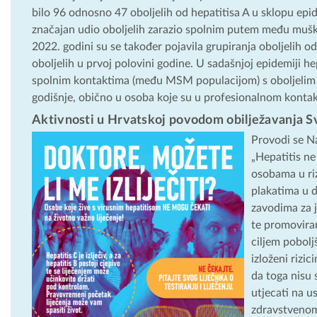
bilo 96 odnosno 47 oboljelih od hepatitisa A u sklopu epid
značajan udio oboljelih zarazio spolnim putem među muš
2022. godini su se također pojavila grupiranja oboljelih od
oboljelih u prvoj polovini godine. U sadašnjoj epidemiji h
spolnim kontaktima (među MSM populacijom) s oboljelim os
godišnje, obično u osoba koje su u profesionalnom kontak
Aktivnosti u Hrvatskoj povodom obilježavanja S
Provodi se N
„Hepatitis ne
osobama u riz
plakatima u 
zavodima za j
te promovira
ciljem pobolj
izloženi rizi
da toga nisu
utjecati na u
zdravstvenom