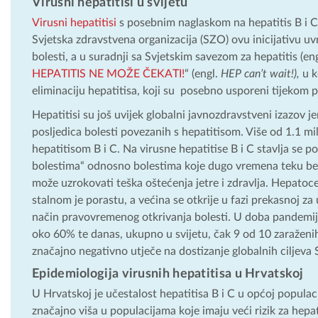
Virusni hepatitisi u svijetu
Virusni hepatitisi
s posebnim naglaskom na hepatitis B i C, 
Svjetska zdravstvena organizacija (SZO) ovu inicijativu uv
bolesti, a u suradnji sa Svjetskim savezom za hepatitis (en
HEPATITIS NE MOŽE ČEKATI!
“ (engl.
HEP can’t wait!),
u k
eliminaciju hepatitisa, koji su posebno usporeni tijekom
Hepatitisi su još uvijek globalni javnozdravstveni izazov j
posljedica bolesti povezanih s hepatitisom. Više od 1.1 mil
hepatitisom B i C. Na virusne hepatitise B i C stavlja se
bolestima“ odnosno bolestima koje dugo vremena teku bez
može uzrokovati teška oštećenja jetre i zdravlja. Hepatoce
stalnom je porastu, a većina se otkrije u fazi prekasnoj za u
način pravovremenog otkrivanja bolesti. U doba pandemij
oko 60% te danas, ukupno u svijetu, čak 9 od 10 zaraženih
značajno negativno utječe na dostizanje globalnih ciljeva 
Epidemiologija virusnih hepatitisa u Hrvatskoj
U Hrvatskoj je učestalost hepatitisa B i C u općoj populaci
značajno viša u populacijama koje imaju veći rizik za hepat