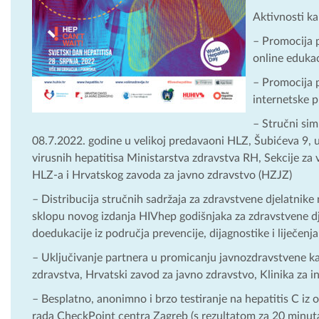
Aktivnosti k
– Promocija 
online edukac
– Promocija 
internetske 
– Stručni sim
08.7.2022. godine u velikoj predavaoni HLZ, Šubićeva 9, u 
virusnih hepatitisa Ministarstva zdravstva RH, Sekcije za 
HLZ-a i Hrvatskog zavoda za javno zdravstvo (HZJZ)
– Distribucija stručnih sadržaja za zdravstvene djelatnike
sklopu novog izdanja HIVhep godišnjaka za zdravstvene dje
doedukacije iz područja prevencije, dijagnostike i liječenja
– Uključivanje partnera u promicanju javnozdravstvene ka
zdravstva, Hrvatski zavod za javno zdravstvo, Klinika za in
– Besplatno, anonimno i brzo testiranje na hepatitis C iz 
rada CheckPoint centra Zagreb (s rezultatom za 20 minuta