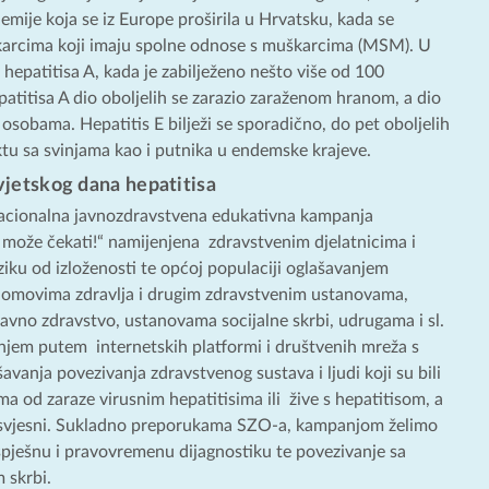
emije koja se iz Europe proširila u Hrvatsku, kada se
karcima koji imaju spolne odnose s muškarcima (MSM). U
 hepatitisa A, kada je zabilježeno nešto više od 100
epatitisa A dio oboljelih se zarazio zaraženom hranom, a dio
obama. Hepatitis E bilježi se sporadično, do pet oboljelih
tu sa svinjama kao i putnika u endemske krajeve.
vjetskog dana hepatitisa
acionalna javnozdravstvena edukativna kampanja
 može čekati!“ namijenjena zdravstvenim djelatnicima i
iku od izloženosti te općoj populaciji oglašavanjem
domovima zdravlja i drugim zdravstvenim ustanovama,
avno zdravstvo, ustanovama socijalne skrbi, udrugama i sl.
njem putem internetskih platformi i društvenih mreža s
šavanja povezivanja zdravstvenog sustava i ljudi koji su bili
cima od zaraze virusnim hepatitisima ili žive s hepatitisom, a
 svjesni. Sukladno preporukama SZO-a, kampanjom želimo
spješnu i pravovremenu dijagnostiku te povezivanje sa
 skrbi.