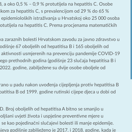
, a oko 0,5 % – 0,9 % protutijela na hepatitis C. Osobe
zikom za hepatitis C, s prevalencijom od 29 % do 65 %
a epidemioloških istraživanja u Hrvatskoj oko 25 000 osoba
protutijela na hepatitis C. Prema procjenama matematičkih
ava zaraznih bolesti Hrvatskom zavodu za javno zdravstvo u
odišnje 67 oboljelih od hepatitisa B i 165 oboljelih od
jed aktivnosti usmjerenih na prevenciju pandemije COVID-19
nego prethodnih godina (godišnje 23 slučaja hepatitisa B i
2022. godine, zabilježene su dvije osobe oboljele od
rano u padu nakon uvođenja cijepljenja protiv hepatitisa B
patitisa B od 1999. godine rutinski cijepe djeca u dobi od
 D. Broj oboljelih od hepatitisa A bitno se smanjio u
ljšani uvjeti života i uspješne preventivne mjere u
 se kao pojedinačni slučajevi bolesti ili manje epidemije.
jeva godišnje zabilježeno je 2017. i 2018. godine, kada je