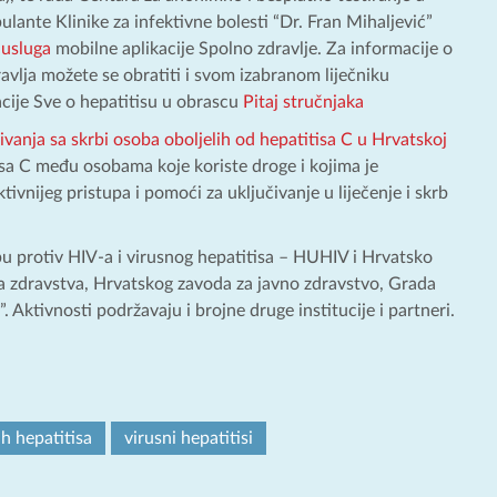
ulante Klinike za infektivne bolesti “Dr. Fran Mihaljević”
 usluga
mobilne aplikacije Spolno zdravlje. Za informacije o
dravlja možete se obratiti i svom izabranom liječniku
kacije Sve o hepatitisu u obrascu
Pitaj stručnjaka
ivanja sa skrbi osoba oboljelih od hepatitisa C u Hrvatskoj
tisa C među osobama koje koriste droge i kojima je
ktivnijeg pristupa i pomoći za uključivanje u liječenje i skrb
u protiv HIV-a i virusnog hepatitisa – HUHIV i Hrvatsko
va zdravstva, Hrvatskog zavoda za javno zdravstvo, Grada
”. Aktivnosti podržavaju i brojne druge institucije i partneri.
ih hepatitisa
virusni hepatitisi