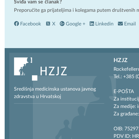
Sviđa vam se članak?
Preporučite ga prijateljima i kolegama putem društvenih 
Facebook
X
Google +
Linkedin
Email
HZJZ
Rockefeller
Tel.: +385 
Središnja medicinska ustanova javnog
E-POŠTA
zdravstva u Hrvatskoj
Za instituci
Za medije: 
Za građane:
OIB: 7529
PDV ID: H