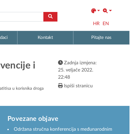
HR
EN
daci
Kontakt
Pitajte nas
Zadnja izmjena:
encije i
25. veljače 2022.
22:48
Ispiši stranicu
titisa u korisnika droga
Povezane objave
Održana stručna konferencija s međunarodnim