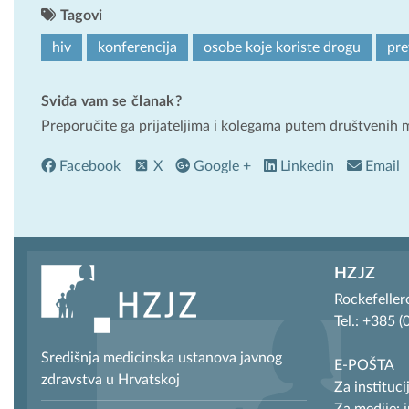
Tagovi
hiv
konferencija
osobe koje koriste drogu
pre
Sviđa vam se članak?
Preporučite ga prijateljima i kolegama putem društvenih 
Facebook
X
Google +
Linkedin
Email
HZJZ
Rockefeller
Tel.: +385 
Središnja medicinska ustanova javnog
E-POŠTA
zdravstva u Hrvatskoj
Za instituci