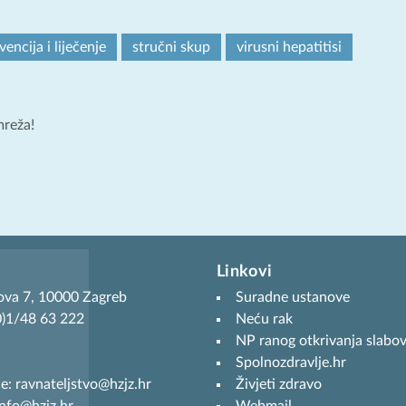
vencija i liječenje
stručni skup
virusni hepatitisi
mreža!
Linkovi
ova 7, 10000 Zagreb
Suradne ustanove
(0)1/48 63 222
Neću rak
NP ranog otkrivanja slabov
Spolnozdravlje.hr
je: ravnateljstvo@hzjz.hr
Živjeti zdravo