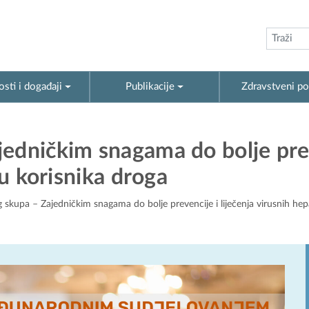
sti i događaji
Publikacije
Zdravstveni po
edničkim snagama do bolje prev
 u korisnika droga
skupa – Zajedničkim snagama do bolje prevencije i liječenja virusnih hepa