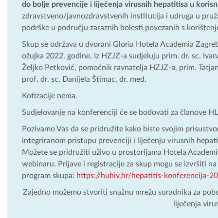
do bolje prevencije i liječenja virusnih hepatitisa u koris
zdravstveno/javnozdravstvenih institucija i udruga u pružan
podrške​ u području zaraznih bolesti povezanih s korišten
Skup se održava u dvorani Gloria Hotela Academia Zagreb 
ožujka 2022. godine. Iz HZJZ-a sudjeluju prim. dr. sc. Iva
Željko Petković, pomoćnik ravnatelja HZJZ-a, prim. Tatjan
prof. dr. sc. Danijela Štimac, dr. med.
Kotizacije nema.
Sudjelovanje na konferenciji će se bodovati za članove
Pozivamo Vas da se pridružite kako biste svojim prisustv
integriranom pristupu prevenciji i liječenju virusnih hepati
Možete se pridružiti uživo u prostorijama Hotela Academia
webinaru. Prijave i registracije za skup mogu se izvršiti na
program skupa:
https://huhiv.hr/hepatitis-konferencija-
Zajedno možemo stvoriti snažnu mrežu suradnika za pobolj
liječenja viru