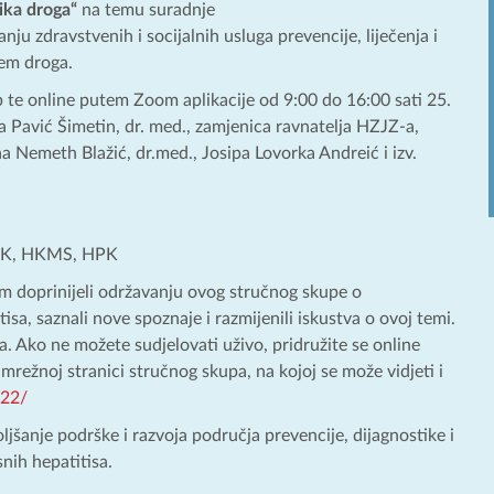
nika droga“
na temu suradnje
ju zdravstvenih i socijalnih usluga prevencije, liječenja i
jem droga.
te online putem Zoom aplikacije od 9:00 do 16:00 sati 25.
na Pavić Šimetin, dr. med., zamjenica ravnatelja HZJZ-a,
a Nemeth Blažić, dr.med., Josipa Lovorka Andreić i izv.
 HLK, HKMS, HPK
om doprinijeli održavanju ovog stručnog skupe o
tisa, saznali nove spoznaje i razmijenili iskustva o ovoj temi.
. Ako ne možete sudjelovati uživo, pridružite se online
 mrežnoj stranici stručnog skupa, na kojoj se može vidjeti i
2022/
šanje podrške i razvoja područja prevencije, dijagnostike i
snih hepatitisa.