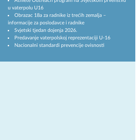
Athlete Outreach program na Svjetskom prvenstvu
u vaterpolu U16
Obrazac 18a za radnike iz trećih zemalja –
informacije za poslodavce i radnike
Svjetski tjedan dojenja 2026.
Predavanje vaterpolskoj reprezentaciji U-16
Nacionalni standardi prevencije ovisnosti