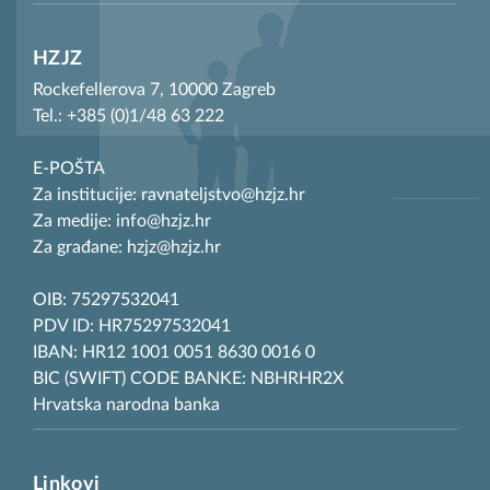
HZJZ
Rockefellerova 7, 10000 Zagreb
Tel.: +385 (0)1/48 63 222
E-POŠTA
Za institucije: ravnateljstvo@hzjz.hr
Za medije: info@hzjz.hr
Za građane: hzjz@hzjz.hr
OIB: 75297532041
PDV ID: HR75297532041
IBAN: HR12 1001 0051 8630 0016 0
BIC (SWIFT) CODE BANKE: NBHRHR2X
Hrvatska narodna banka
Linkovi