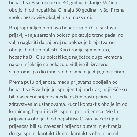
hepatitisa B su osobe od 40 godina i starije. Većina
oboljelih od hepatitisa C imaju 30 godina i više. Prema
spolu, nešto više oboljelih su muškarci.
Broj zaprimljenih prijava hepatitisa B i C u sustavu
prijavljivanja zaraznih bolesti pokazuje trend pada, no
valja naglasiti da taj broj ne pokazuje broj stvarno
oboljelih od tih bolesti. Kao i ranije spomenuto,
hepatitis B i C su bolesti koje najčešće dugo vremena
nakon infekcije ne pokazuju vidljive ili izražene
simptome, pa dio inficiranih osoba nije dijagnosticiran.
Prema putu prijenosa, među prijavama oboljelih od
hepatitisa B za koje je ispunjen taj podatak, najčešće su
bili navedeni prijenos medicinskim postupcima u
zdravstvenim ustanovama, kućni kontakt s oboljelim od
kroničnog hepatitisa B i spolni put prijenosa. Među
prijavama oboljelih od hepatitisa C kao najčešći put
prijenosa bili su navedeni prijenos putem injektiranja
droga, spolni kontakt i kućni kontakt s oboljelim od