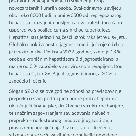
postignuti značajni pomaci u smanjenju broja
novozaraženih i umrlih osoba. Svakodnevno u svijetu
oboli oko 8000 ljudi, a umire 3500 od neprepoznatog
hepatitisa i razvijenih posljedica ove bolesti (brojčano
usporedivo s posljedicama smrti od tuberkuloze).
Hepatitisi su ujedno i najčešći uzrok raka jetre u svijetu.
Globalna pokrivenost dijagnostikom i liječenjem i dalje
je izrazito niska. Do kraja 2022. godine, samo je 13 %
osoba s kroničnim hepatitisom B dijagnosticirano, a
manje od 3 % započelo s antivirusnom terapijom. Kod
hepatitisa C, tek 36 % je dijagnosticirano, a 20 % je
započelo liječenje.
Slogan SZO-a se ove godine odnosi na prevladavanje
prepreka u svim područjima borbe protiv hepatitisa,
uključujući financijske, društvene i strukturne barijere,
te snažnim zagovaranjem savladavanja najvećih
prepreka – nedostupnog i nedovoljnog testiranja i
pravovremenog liječenja. Uz testiranje i liječenje,
stigma koja se veže za ključne populacije pogođene