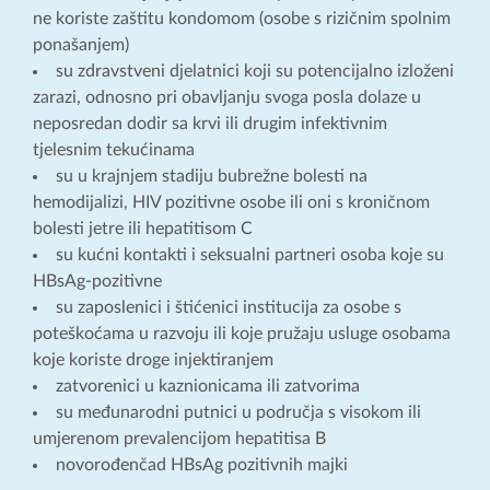
ne koriste zaštitu kondomom (osobe s rizičnim spolnim
ponašanjem)
su zdravstveni djelatnici koji su potencijalno izloženi
zarazi, odnosno pri obavljanju svoga posla dolaze u
neposredan dodir sa krvi ili drugim infektivnim
tjelesnim tekućinama
su u krajnjem stadiju bubrežne bolesti na
hemodijalizi, HIV pozitivne osobe ili oni s kroničnom
bolesti jetre ili hepatitisom C
su kućni kontakti i seksualni partneri osoba koje su
HBsAg-pozitivne
su zaposlenici i štićenici institucija za osobe s
poteškoćama u razvoju ili koje pružaju usluge osobama
koje koriste droge injektiranjem
zatvorenici u kaznionicama ili zatvorima
su međunarodni putnici u područja s visokom ili
umjerenom prevalencijom hepatitisa B
novorođenčad HBsAg pozitivnih majki