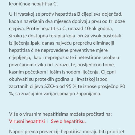
kroničnog hepatitisa C.
U Hrvatskoj se protiv hepatitisa B cijepi sva dojenčad,
kada s navršenih dva mjeseca dobivaju prvu od tri doze
cjepiva. Protiv hepatitisa C, unazad 10-ak godina,
široko je dostupna terapija koja pruža visok postotak
izliječenja.Ipak, danas najveću prepreku eliminaciji
hepatitisa čine neprovedene preventivne mjere
cijepljenja, kao i neprepoznate i netestirane osobe u
povećanom riziku od zaraze, te, posljedično tome,
kasnim početkom i lošim ishodom liječenja. Cijepni
obuhvati su proteklih godina u Hrvatskoj ispod
zacrtanih ciljeva SZO-a od 95 % te iznose prosječno 90
%, sa značajnim varijacijama po županijama.
Više o virusnim hepatitisima možete pročitati na:
Virusni hepatitisi
i
Sve o hepatitisu
.
Napori prema prevenciji hepatitisa moraju biti prioritet