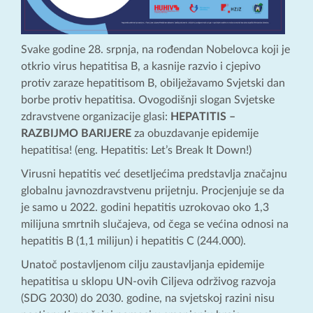
Svake godine 28. srpnja, na rođendan Nobelovca koji je
otkrio virus hepatitisa B, a kasnije razvio i cjepivo
protiv zaraze hepatitisom B, obilježavamo Svjetski dan
borbe protiv hepatitisa. Ovogodišnji slogan Svjetske
zdravstvene organizacije glasi:
HEPATITIS –
RAZBIJMO BARIJERE
za obuzdavanje epidemije
hepatitisa! (eng. Hepatitis: Let’s Break It Down!)
Virusni hepatitis već desetljećima predstavlja značajnu
globalnu javnozdravstvenu prijetnju. Procjenjuje se da
je samo u 2022. godini hepatitis uzrokovao oko 1,3
milijuna smrtnih slučajeva, od čega se većina odnosi na
hepatitis B (1,1 milijun) i hepatitis C (244.000).
Unatoč postavljenom cilju zaustavljanja epidemije
hepatitisa u sklopu UN-ovih Ciljeva održivog razvoja
(SDG 2030) do 2030. godine, na svjetskoj razini nisu