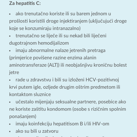
Za hepatitis C:
ako trenutačno koriste ili su barem jednom u
prošlosti koristili droge injektiranjem (uključujući droge
koje se konzumiraju intranazalno)
trenutačno se liječe ili su nekad bili liječeni
dugotrajnom hemodijalizom
imaju abnormalne nalaze jetrenih pretraga
(primjerice povišene razine enzima alanin
aminotransferaze (ALT)) ili neobjašnjivu kroničnu bolest
jetre
rade u zdravstvu i bili su izloženi HCV-pozitivnoj
krvi putem igle, ozljede drugim oštrim predmetom ili
kontaktom sluznice
učestalo mijenjaju seksualne partnere, posebice ako
ne koriste zaštitu kondomom (osobe s rizičnim spolnim
ponašanjem)
imaju koinfekciju hepatitisom B i/ili HIV-om
ako su bili u zatvoru