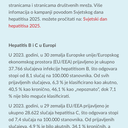
stranicama i stranicama društvenih mreža. Više
infomacija o kampanji povodom Svjetskog dana
hepatitisa 2025. možete pročitati na:
Svjetski dan
hepatitisa 2025.
Hepatitis B i C u Europi
U 2023. godini, u 30 zemalja Europske unije/Europskog
ekonomskog prostora (EU/EEA) prijavljeno je ukupno
37.766 slučajeva infekcije hepatitisom B, što odgovara
stopi od 8,1 slučaj na 100.000 stanovnika. Od svih
prijavljenih slučajeva, 6,3 % je klasificirano kao akutno,
40,5 % kao kronično, 46,1 % kao „nepoznato“, dok 7,1
% nije bilo moguće klasificirati.
U 2023. godini, u 29 zemalja EU/EEA prijavljeno je
ukupno 28.622 slučaja hepatitisa C, što odgovara stopi
od 7,4 slučaja na 100.000 stanovnika. Od prijavljenih
slučajeva, 4,9 % je bilo akutnih, 34,1 % kroničnih, a