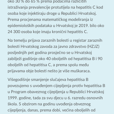
oko 30 % do 65 % prema podacima različitih
istraživanja prevalencije protutijela na hepatitis C kod
osoba koje injektiraju droge u Republici Hrvatskoj.
Prema procjenama matematičkog modeliranja iz
epidemioloških podataka u Hrvatskoj je 2019. bilo oko
24 300 osoba koje imaju kronični hepatitis C.
Na temelju prijava zaraznih bolesti u registar zaraznih
bolesti Hrvatskog zavoda za javno zdravstvo (HZJZ)
posljednjih pet godina prosječno se u Hrvatskoj
zabilježi godišnje oko 40 oboljelih od hepatitisa B i 90
oboljelih od hepatitisa C, a prema spolu među
prijavama obje bolesti nešto je više muškaraca.
Višegodišnje smanjenje slučajeva hepatitisa B
povezujemo s uvođenjem cijepljenja protiv hepatitisa B
u Program obaveznog cijepljenja u Republici Hrvatskoj
1999. godine, tada za svu djecu u 6. razredu osnovnih
škola. S obzirom na godinu uvođenja obveznog
cijepljenja, danas, prema dobi, većina oboljelih od