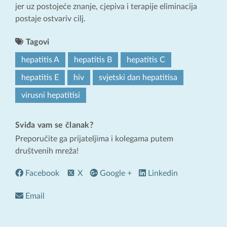
jer uz postojeće znanje, cjepiva i terapije eliminacija
postaje ostvariv cilj.
Tagovi
hepatitis A
hepatitis B
hepatitis C
hepatitis E
hiv
svjetski dan hepatitisa
virusni hepatitisi
Sviđa vam se članak?
Preporučite ga prijateljima i kolegama putem
društvenih mreža!
Facebook
X
Google +
Linkedin
Email