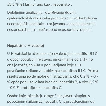
53,8 % je klasificirano kao „nepoznato“.
Detaljnijim analizama i utvrđivanju dubljih
epidemioloških zaključaka prepreku čini velika količina
nedostajućih podataka u prijavama zaraznih bolesti ili
nestandardizirani, međusobno neusporedivi podaci.
Hepatitisi u Hrvatskoj
U Hrvatskoj je učestalost (prevalencija) hepatitisa B i C
u općoj populaciji relativno niska (manje od 1 %), no
ona je značajno viša u populacijama koje su s
povećanim rizikom za dobivanje hepatitisa B i C. Prema
rezultatima epidemioloških istraživanja, oko 0,2 % – 0,7
% opće populacije ima kronični hepatitis B, a oko 0,5 %
– 0,9 % protutijela na hepatitis C.
Osobe koje injektiraju droge čine glavnu skupinu s
povećanim rizikom za hepatitis C, s prevalencijom od