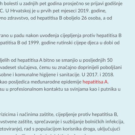
 bolesti u zadnjih pet godina prosječno se prijavi godišnje
 C. U Hrvatskoj je u prvih pet mjeseci 2019. godine,
no zdravstvo, od hepatitisa B oboljelo 26 osoba, a od
rano u padu nakon uvođenja cijepljenja protiv hepatitisa B
patitisa B od 1999. godine rutinski cijepe djeca u dobi od
jelih od hepatitisa A bitno se smanjio u posljednjih 50
 dvadeset slučajeva, čemu su značajno doprinijeli poboljšani
obne i komunalne higijene i sanitacije. U 2017. i 2018.
 A kao posljedica međunarodne epidemije
hepatitisa A
.
e su u profesionalnom kontaktu sa svinjama kao i putnika u
zicima i načinima zaštite, cijepljenje protiv hepatitisa B,
vstvene zaštite, sprečavanje i suzbijanje bolničkih infekcija,
toviranje), rad s populacijom korisnika droga, uključujući