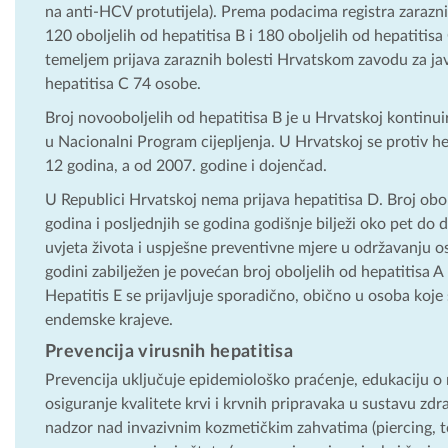
na anti-HCV protutijela). Prema podacima registra zaraznih
120 oboljelih od hepatitisa B i 180 oboljelih od hepatitisa
temeljem prijava zaraznih bolesti Hrvatskom zavodu za jav
hepatitisa C 74 osobe.
Broj novooboljelih od hepatitisa B je u Hrvatskoj kontinui
u Nacionalni Program cijepljenja. U Hrvatskoj se protiv he
12 godina, a od 2007. godine i dojenčad.
U Republici Hrvatskoj nema prijava hepatitisa D. Broj obol
godina i posljednjih se godina godišnje bilježi oko pet do
uvjeta života i uspješne preventivne mjere u održavanju os
godini zabilježen je povećan broj oboljelih od hepatitisa
Hepatitis E se prijavljuje sporadično, obično u osoba koj
endemske krajeve.
Prevencija virusnih hepatitisa
Prevencija uključuje epidemiološko praćenje, edukaciju o ri
osiguranje kvalitete krvi i krvnih pripravaka u sustavu zdra
nadzor nad invazivnim kozmetičkim zahvatima (piercing, te