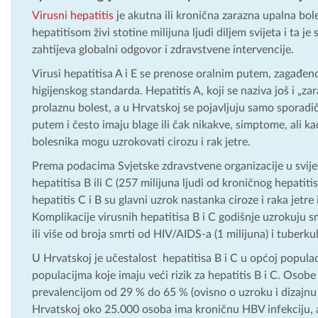
Virusni hepatitis
je akutna ili kronična zarazna upalna bole
hepatitisom živi stotine milijuna ljudi diljem svijeta i ta j
zahtijeva globalni odgovor i zdravstvene intervencije.
Virusi hepatitisa A i E se prenose oralnim putem, zagađe
higijenskog standarda. Hepatitis A, koji se naziva još i „zar
prolaznu bolest, a u Hrvatskoj se pojavljuju samo sporadičn
putem i često imaju blage ili čak nikakve, simptome, ali k
bolesnika mogu uzrokovati cirozu i rak jetre.
Prema podacima Svjetske zdravstvene organizacije u svijet
hepatitisa B ili C (257 milijuna ljudi od kroničnog hepatit
hepatitis C i B su glavni uzrok nastanka ciroze i raka jetre 
Komplikacije virusnih hepatitisa B i C godišnje uzrokuju s
ili više od broja smrti od HIV/AIDS-a (1 milijuna) i tuberkul
U Hrvatskoj je učestalost hepatitisa B i C u općoj populac
populacijma koje imaju veći rizik za hepatitis B i C. Osobe
prevalencijom od 29 % do 65 % (ovisno o uzroku i dizajnu 
Hrvatskoj oko 25.000 osoba ima kroničnu HBV infekciju, a