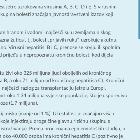
st jetre uzrokovana virusima A, B, C, D i E. S virusnim
e skupina bolesti značajan javnozdravstveni izazov koji
nom hranom i vodom i najčešći su u zemljama niskog
azna žutica“, tj. bolest „prljavih ruku“, uzrokuje akutnu,
o. Virusni hepatitisi B i C, prenose se krvlju ili spolnim
ad prijeđu u neprepoznatu kroničnu bolest, kod dijela
u živi oko 325 milijuna ljudi oboljelih od kroničnog
isa B, a oko 71 milijun od kroničnog hepatitisa C). Kronični
i najčešći razlog za transplantaciju jetre u Europi.
mrt oko 1,34 milijuna svjetske populacije, što je usporedivo
oze (1,7 milijuna).
iji niska (manje od 1 %). Učestalost je značajno viša u
 koje injektiraju droge čine glavnu rizičnu skupinu s
istraživanja). Prema procjenama epidemioloških studija, u
 oko 40.000 osoba ima kronični hepatitis C (pozitivno je