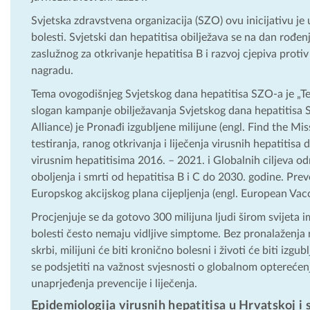
Svjetska zdravstvena organizacija (SZO) ovu inicijativu je
bolesti. Svjetski dan hepatitisa obilježava se na dan rođ
zaslužnog za otkrivanje hepatitisa B i razvoj cjepiva prot
nagradu.
Tema ovogodišnjeg Svjetskog dana hepatitisa SZO-a je „Testir
slogan kampanje obilježavanja Svjetskog dana hepatitisa S
Alliance) je Pronađi izgubljene milijune (engl. Find the Mi
testiranja, ranog otkrivanja i liječenja virusnih hepatitisa 
virusnim hepatitisima 2016. – 2021. i Globalnih ciljeva odr
oboljenja i smrti od hepatitisa B i C do 2030. godine. Preve
Europskog akcijskog plana cijepljenja (engl. European Va
Procjenjuje se da gotovo 300 milijuna ljudi širom svijeta ima
bolesti često nemaju vidljive simptome. Bez pronalaženja 
skrbi, milijuni će biti kronično bolesni i životi će biti iz
se podsjetiti na važnost svjesnosti o globalnom optereće
unaprjeđenja prevencije i liječenja.
Epidemiologija virusnih hepatitisa u Hrvatskoj i 