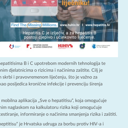
 hepatitisima B i C upotrebom modernih tehnologija te
im djelatnicima o rizicima i načinima zaštite. Cilj je
 skrbi i pravovremenom liječenju, što je važno za
o posljedica kronične infekcije i prevenciju širenja
 mobilna aplikacija „Sve o hepatitisu“, koja omogućuje
bnim naglaskom na kalkulatoru rizika koji omogućuje
estiranje, informiranje o načinima smanjenja rizika i zaštiti.
 heptitisu“ je Hrvatska udruga za borbu protiv HIV-a i