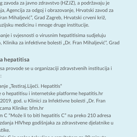
 zavoda za javno zdravstvo (HZJZ), a podržavaju je
ja, Agencija za odgoj i obrazovanje, Hrvatski zavod za
Fran Mihaljević”, Grad Zagreb, Hrvatski crveni križ,
zijsku medicinu i mnoge druge institucije.
je i svjesnosti o virusnim hepatitisima sudjeluju
 Klinika za infektivne bolesti „Dr. Fran Mihaljević“, Grad
a hepatitisa
 provode se u organizaciji zdravstvenih institucija i
:
 „Testiraj.Liječi. Hepatitis“
o hepatitisu i internetske platforme hepatitis.hr
19. god. u Klinici za Infektivne bolesti „Dr. Fran
icama Klinike: bfm.hr
om C “Može li to biti hepatitis C” na preko 210 adresa
izdanja HIVhep godišnjaka za zdravstvene djelatnike u
tike.