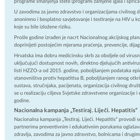
programe smanjenja štete (programi zamjene igala i šprica 
U zavodima za javno zdravstvo i organizacijama civilnog dr
anonimno i besplatno savjetovanje i testiranje na HIV u ko
koje su bile izložene riziku.
Prošle godine izrađen je nacrt Nacionalnog akcijskog plana 
doprinijeti postojećim mjerama praćenja, prevencije, dijagn
Hrvatska ima dobru medicinsku skrb za oboljele od virusn
uključujući dostupnost novih, direktno djelujućih antivirus
listi HZZO-a od 2015. godine, poboljšanjem podataka epi
stanovništva protiv hepatitisa B, poboljšanjem ranog otkr
sustava, stručnjaka, pacijenata, organizacija civilnog dru
se u realizaciju ciljeva Svjetske zdravstvene organizacije i 
godine.
Nacionalna kampanja „Testiraj. Liječi. Hepatitis“
Nacionalna kampanja „Testiraj. Liječi. Hepatitis“ provodi 
partnerima preventivnim i edukativnim porukama oglašav
zdravlja, zavodima za javno zdravstvo, bolnicama i drugi