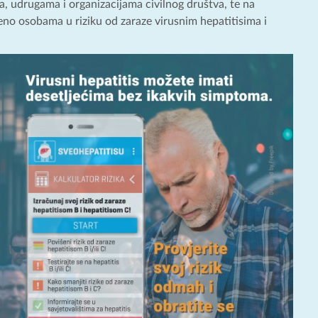
a, udrugama i organizacijama civilnog društva, te na
no osobama u riziku od zaraze virusnim hepatitisima i