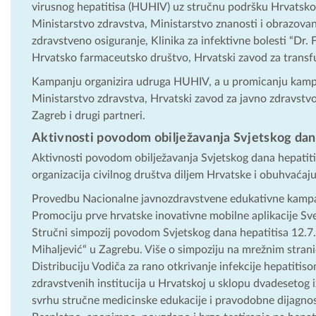
virusnog hepatitisa (HUHIV) uz stručnu podršku Hrvatskog
Ministarstvo zdravstva, Ministarstvo znanosti i obrazovan
zdravstveno osiguranje, Klinika za infektivne bolesti “Dr. 
Hrvatsko farmaceutsko društvo, Hrvatski zavod za transfu
Kampanju organizira udruga HUHIV, a u promicanju kampan
Ministarstvo zdravstva, Hrvatski zavod za javno zdravstvo,
Zagreb i drugi partneri.
Aktivnosti povodom obilježavanja Svjetskog dan
Aktivnosti povodom obilježavanja Svjetskog dana hepatitisa
organizacija civilnog društva diljem Hrvatske i obuhvaćaju
Provedbu Nacionalne javnozdravstvene edukativne kampanje
Promociju prve hrvatske inovativne mobilne aplikacije Sve 
Stručni simpozij povodom Svjetskog dana hepatitisa 12.7.20
Mihaljević“ u Zagrebu. Više o simpoziju na mrežnim stran
Distribuciju Vodiča za rano otkrivanje infekcije hepatitis
zdravstvenih institucija u Hrvatskoj u sklopu dvadesetog 
svrhu stručne medicinske edukacije i pravodobne dijagnos