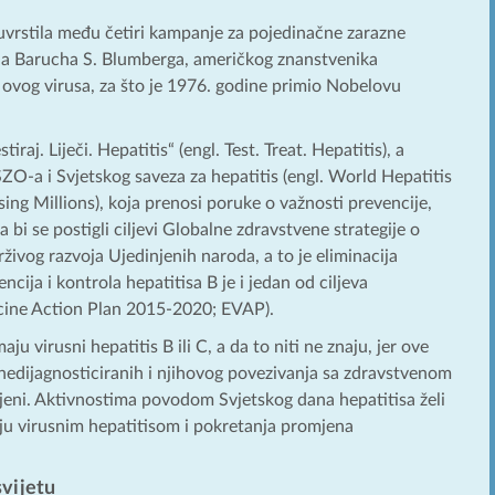
 uvrstila među četiri kampanje za pojedinačne zarazne
enja Barucha S. Blumberga, američkog znanstvenika
iv ovog virusa, za što je 1976. godine primio Nobelovu
aj. Liječi. Hepatitis“ (engl. Test. Treat. Hepatitis), a
ZO-a i Svjetskog saveza za hepatitis (engl. World Hepatitis
ssing Millions), koja prenosi poruke o važnosti prevencije,
da bi se postigli ciljevi Globalne zdravstvene strategije o
živog razvoja Ujedinjenih naroda, a to je eliminacija
ncija i kontrola hepatitisa B je i jedan od ciljeva
ccine Action Plan 2015-2020; EVAP).
ju virusni hepatitis B ili C, a da to niti ne znaju, jer ove
nedijagnosticiranih i njihovog povezivanja sa zdravstvenom
gubljeni. Aktivnostima povodom Svjetskog dana hepatitisa želi
nju virusnim hepatitisom i pokretanja promjena
svijetu