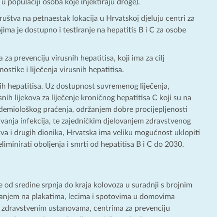
u populaciji osoba koje injektiraju droge).
uštva na petnaestak lokacija u Hrvatskoj djeluju centri za
jima je dostupno i testiranje na hepatitis B i C za osobe
za prevenciju virusnih hepatitisa, koji ima za cilj
ostike i liječenja virusnih hepatitisa.
ih hepatitisa. Uz dostupnost suvremenog liječenja,
nih lijekova za liječenje kroničnog hepatitisa C koji su na
demiološkog praćenja, održanjem dobre procijepljenosti
ivanja infekcija, te zajedničkim djelovanjem zdravstvenog
štva i drugih dionika, Hrvatska ima veliku mogućnost uklopiti
eliminirati oboljenja i smrti od hepatitisa B i C do 2030.
se od sredine srpnja do kraja kolovoza u suradnji s brojnim
anjem na plakatima, lecima i spotovima u domovima
m zdravstvenim ustanovama, centrima za prevenciju