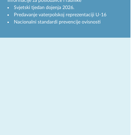
informacije za poslodavce i radnike
Svjetski tjedan dojenja 2026.
Predavanje vaterpolskoj reprezentaciji U-16
Nacionalni standardi prevencije ovisnosti