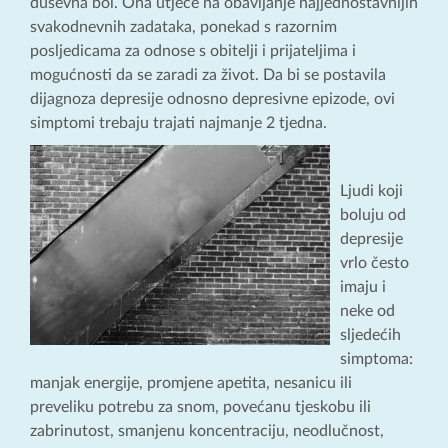
duševna bol. Ona utječe na obavljanje najjednostavnijih
svakodnevnih zadataka, ponekad s razornim
posljedicama za odnose s obitelji i prijateljima i
mogućnosti da se zaradi za život. Da bi se postavila
dijagnoza depresije odnosno depresivne epizode, ovi
simptomi trebaju trajati najmanje 2 tjedna.
Ljudi koji
boluju od
depresije
vrlo često
imaju i
neke od
sljedećih
simptoma:
manjak energije, promjene apetita, nesanicu ili
preveliku potrebu za snom, povećanu tjeskobu ili
zabrinutost, smanjenu koncentraciju, neodlučnost,