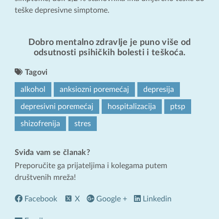
teške depresivne simptome.
Dobro mentalno zdravlje je puno više od
odsutnosti psihičkih bolesti i teškoća.
Tagovi
alkohol
anksiozni poremećaj
depresija
depresivni poremećaj
hospitalizacija
ptsp
shizofrenija
stres
Sviđa vam se članak?
Preporučite ga prijateljima i kolegama putem
društvenih mreža!
Facebook
X
Google +
Linkedin