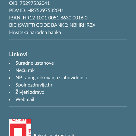
OIB: 75297532041
PDV ID: HR75297532041
IBAN: HR12 1001 0051 8630 0016 0
BIC (SWIFT) CODE BANKE: NBHRHR2X
Hrvatska narodna banka
Linkovi
Suradne ustanove
Neću rak
NP ranog otkrivanja slabovidnosti
Spolnozdravlje.hr
Živjeti zdravo
Webmail