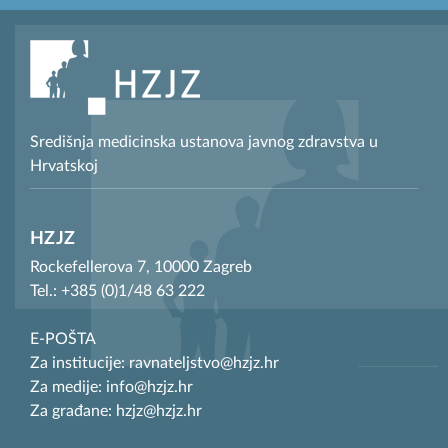
Središnja medicinska ustanova javnog zdravstva u
Hrvatskoj
HZJZ
Rockefellerova 7, 10000 Zagreb
Tel.: +385 (0)1/48 63 222
E-POŠTA
Za institucije: ravnateljstvo@hzjz.hr
Za medije: info@hzjz.hr
Za građane: hzjz@hzjz.hr