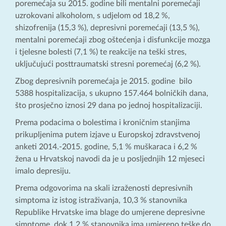
poremećaja su 2015. godine bili mentalni poremećaji
uzrokovani alkoholom, s udjelom od 18,2 %,
shizofrenija (15,3 %), depresivni poremećaji (13,5 %),
mentalni poremećaji zbog oštećenja i disfunkcije mozga
i tjelesne bolesti (7,1 %) te reakcije na teški stres,
uključujući posttraumatski stresni poremećaj (6,2 %).
Zbog depresivnih poremećaja je 2015. godine bilo
5388 hospitalizacija, s ukupno 157.464 bolničkih dana,
što prosječno iznosi 29 dana po jednoj hospitalizaciji.
Prema podacima o bolestima i kroničnim stanjima
prikupljenima putem izjave u Europskoj zdravstvenoj
anketi 2014.-2015. godine, 5,1 % muškaraca i 6,2 %
žena u Hrvatskoj navodi da je u posljednjih 12 mjeseci
imalo depresiju.
Prema odgovorima na skali izraženosti depresivnih
simptoma iz istog istraživanja, 10,3 % stanovnika
Republike Hrvatske ima blage do umjerene depresivne
simptome, dok 1,2 % stanovnika ima umjereno teške do