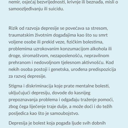
nemir, osjećaj bezvrijednosti, krivnje ili beznađa, misli o
samoozljeđivanju ili suicidu.
Rizik od razvoja depresije se povećava sa stresom,
traumatskim životnim događajima kao što su smrt
voljene osobe ili prekid veze, fizičkim bolestima,
problemima uzrokovanim konzumacijom alkohola ili
droge, siromaštvom, nezaposlenošću, nepravilnom
prehranom i nedovoljnom tjelesnom aktivnošću. Kod
nekih osoba postoji i genetska, urođena predispozicija
za razvoj depresije.
Stigma i diskriminacija koje prate mentalne bolesti,
uključujući depresiju, dovode do kasnijeg
prepoznavanja problema i odgađaju traženje pomoći,
zbog čega liječenje traje dulje, a može doći i do težih
posljedica kao što je samoubojstvo.
Depresija je bolest koja pogađa ljude svih dobnih