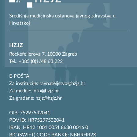
Središnja medicinska ustanova javnog zdravstva u
Hrvatskoj
HZJZ
Rockefellerova 7, 10000 Zagreb
Tel.: +385 (0)1/48 63 222
E-POŠTA
Za institucije: ravnateljstvo@hzjz.hr
Za medije: info@hzjz.hr
Za građane: hzjz@hzjz.hr
OIB: 75297532041
PDV ID: HR75297532041
IBAN: HR12 1001 0051 8630 0016 0
BIC (SWIFT) CODE BANKE: NBHRHR2X