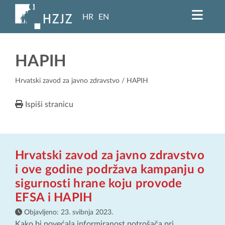
HR
EN
HAPIH
Hrvatski zavod za javno zdravstvo
/ HAPIH
Ispiši stranicu
Hrvatski zavod za javno zdravstvo
i ove godine podržava kampanju o
sigurnosti hrane koju provode
EFSA i HAPIH
Objavljeno:
23. svibnja 2023.
Kako bi povećala informiranost potrošača pri