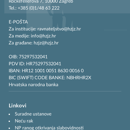
Rockefellerova 7, 10000 Zagreb
Tel.: +385 (0)1/48 63 222
E-POŠTA
Za institucije: ravnateljstvo@hzjz.hr
Za medije: info@hzjz.hr
Za građane: hzjz@hzjz.hr
OIB: 75297532041
PDV ID: HR75297532041
IBAN: HR12 1001 0051 8630 0016 0
BIC (SWIFT) CODE BANKE: NBHRHR2X
Hrvatska narodna banka
Linkovi
Suradne ustanove
Neću rak
NP ranog otkrivanja slabovidnosti