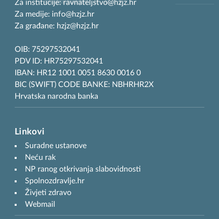
Za institucije: ravnateljstvo@hzjz.hr
Za medije: info@hzjz.hr
Za građane: hzjz@hzjz.hr
OIB: 75297532041
PDV ID: HR75297532041
IBAN: HR12 1001 0051 8630 0016 0
BIC (SWIFT) CODE BANKE: NBHRHR2X
Hrvatska narodna banka
Linkovi
Suradne ustanove
Neću rak
NP ranog otkrivanja slabovidnosti
Spolnozdravlje.hr
Živjeti zdravo
Webmail