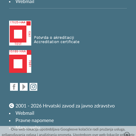
Webmail
2001 - 2026 Hrvatski zavod za javno zdravstvo
Webmail
Pravne napomene
Mapa weba
Ova web-lokacija upotrebljava Googleove kolačiće radi pružanja usluga,
prilagođavanja oglasa i analiziranja prometa. Upotrebom ove web-lokacije pristajete