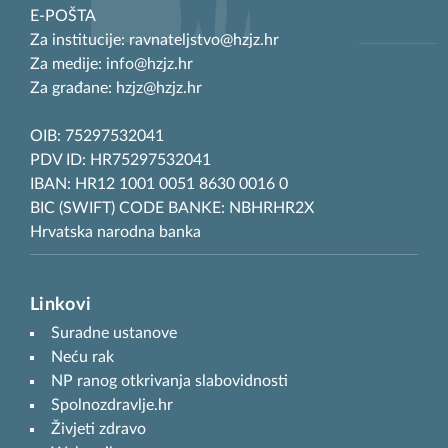
E-POŠTA
Za institucije: ravnateljstvo@hzjz.hr
Za medije: info@hzjz.hr
Za građane: hzjz@hzjz.hr
OIB: 75297532041
PDV ID: HR75297532041
IBAN: HR12 1001 0051 8630 0016 0
BIC (SWIFT) CODE BANKE: NBHRHR2X
Hrvatska narodna banka
Linkovi
Suradne ustanove
Neću rak
NP ranog otkrivanja slabovidnosti
Spolnozdravlje.hr
Živjeti zdravo