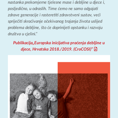
nastanka prekomjerne tjelesne mase i debljine u djece i,
posljedično, u odraslih. Time ćemo ne samo odgajati
zdrave generacije i rasteretiti zdravstveni sustav, veći
spriječiti skraćivanje očekivanog trajanja života uslijed
problema debljine, što će doprinijeti opstanku i razvoju
društva u cjelini.“
Publikacija„Europska inicijativa praćenja debljine u
djece, Hrvatska 2018./2019. (CroCOSI)”