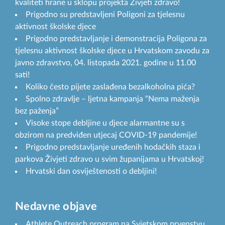
kvaliteti hrane u sklopu projekta Živjeti zdravo!
Prigodno su predstavljeni Poligoni za tjelesnu
aktivnost školske djece
Prigodno predstavljanje i demonstracija Poligona za
tjelesnu aktivnost školske djece u Hrvatskom zavodu za
javno zdravstvo, 04. listopada 2021. godine u 11.00
sati!
Koliko često pijete zaslađena bezalkoholna pića?
Spolno zdravlje – ljetna kampanja “Nema maženja
bez paženja”
Visoke stope debljine u djece alarmantne su s
obzirom na predviđen utjecaj COVID-19 pandemije!
Prigodno predstavljanje uređenih hodačkih staza i
parkova Živjeti zdravo u svim županijama u Hrvatskoj!
Hrvatski dan osviještenosti o debljini!
Nedavne objave
Athlete Outreach program na Svjetskom prvenstvu