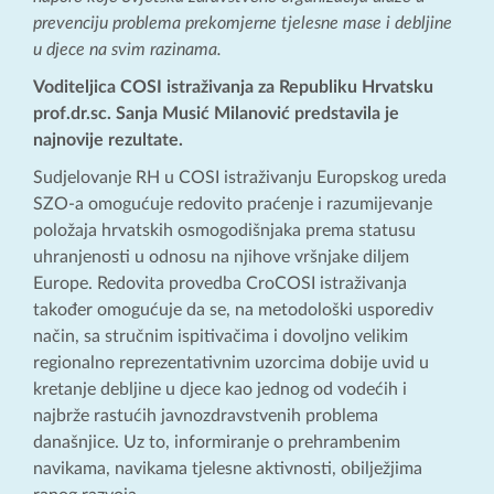
prevenciju problema prekomjerne tjelesne mase i debljine
u djece na svim razinama.
Voditeljica COSI istraživanja za Republiku Hrvatsku
prof.dr.sc. Sanja Musić Milanović predstavila je
najnovije rezultate.
Sudjelovanje RH u COSI istraživanju Europskog ureda
SZO-a omogućuje redovito praćenje i razumijevanje
položaja hrvatskih osmogodišnjaka prema statusu
uhranjenosti u odnosu na njihove vršnjake diljem
Europe. Redovita provedba CroCOSI istraživanja
također omogućuje da se, na metodološki usporediv
način, sa stručnim ispitivačima i dovoljno velikim
regionalno reprezentativnim uzorcima dobije uvid u
kretanje debljine u djece kao jednog od vodećih i
najbrže rastućih javnozdravstvenih problema
današnjice. Uz to, informiranje o prehrambenim
navikama, navikama tjelesne aktivnosti, obilježjima