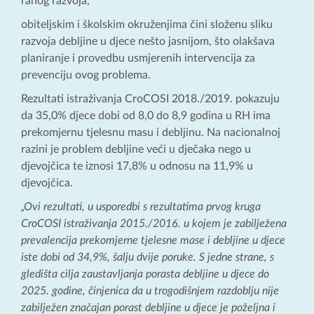
ranog razvoja,
obiteljskim i školskim okruženjima čini složenu sliku
razvoja debljine u djece nešto jasnijom, što olakšava
planiranje i provedbu usmjerenih intervencija za
prevenciju ovog problema.
Rezultati istraživanja CroCOSI 2018./2019. pokazuju
da 35,0% djece dobi od 8,0 do 8,9 godina u RH ima
prekomjernu tjelesnu masu i debljinu. Na nacionalnoj
razini je problem debljine veći u dječaka nego u
djevojčica te iznosi 17,8% u odnosu na 11,9% u
djevojčica.
„Ovi rezultati, u usporedbi s rezultatima prvog kruga
CroCOSI istraživanja 2015./2016. u kojem je zabilježena
prevalencija prekomjerne tjelesne mase i debljine u djece
iste dobi od 34,9%, šalju dvije poruke. S jedne strane, s
gledišta cilja zaustavljanja porasta debljine u djece do
2025. godine, činjenica da u trogodišnjem razdoblju nije
zabilježen značajan porast debljine u djece je poželjna i