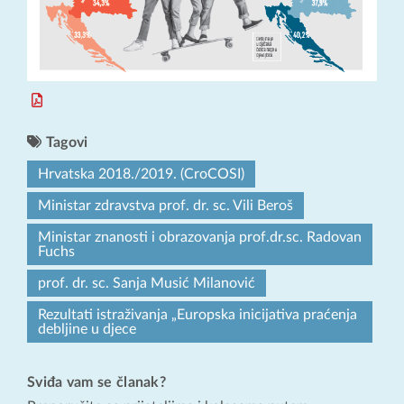
Tagovi
Hrvatska 2018./2019. (CroCOSI)
Ministar zdravstva prof. dr. sc. Vili Beroš
Ministar znanosti i obrazovanja prof.dr.sc. Radovan
Fuchs
prof. dr. sc. Sanja Musić Milanović
Rezultati istraživanja „Europska inicijativa praćenja
debljine u djece
Sviđa vam se članak?