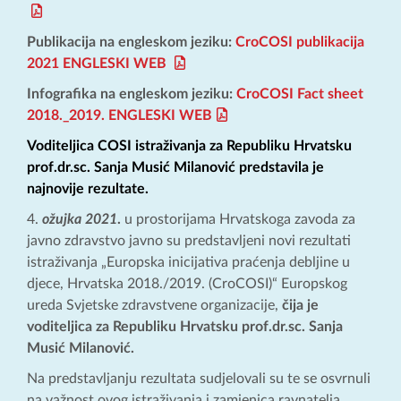
Publikacija na engleskom jeziku:
CroCOSI publikacija
2021 ENGLESKI WEB
Infografika na engleskom jeziku:
CroCOSI Fact sheet
2018._2019. ENGLESKI WEB
Voditeljica COSI istraživanja za Republiku Hrvatsku
prof.dr.sc. Sanja Musić Milanović predstavila je
najnovije rezultate.
ožujka 2021
.
u prostorijama Hrvatskoga zavoda za
javno zdravstvo javno su predstavljeni novi rezultati
istraživanja „Europska inicijativa praćenja debljine u
djece, Hrvatska 2018./2019. (CroCOSI)“ Europskog
ureda Svjetske zdravstvene organizacije,
čija je
voditeljica za Republiku Hrvatsku
prof.dr.sc. Sanja
Musić Milanović
.
Na predstavljanju rezultata sudjelovali su te se osvrnuli
na važnost ovog istraživanja i zamjenica ravnatelja