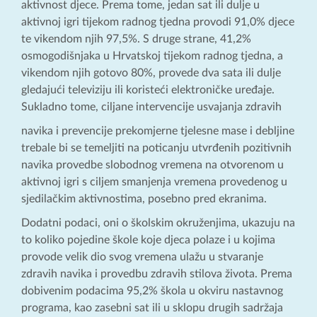
aktivnost djece. Prema tome, jedan sat ili dulje u
aktivnoj igri tijekom radnog tjedna provodi 91,0% djece
te vikendom njih 97,5%. S druge strane, 41,2%
osmogodišnjaka u Hrvatskoj tijekom radnog tjedna, a
vikendom njih gotovo 80%, provede dva sata ili dulje
gledajući televiziju ili koristeći elektroničke uređaje.
Sukladno tome, ciljane intervencije usvajanja zdravih
navika i prevencije prekomjerne tjelesne mase i debljine
trebale bi se temeljiti na poticanju utvrđenih pozitivnih
navika provedbe slobodnog vremena na otvorenom u
aktivnoj igri s ciljem smanjenja vremena provedenog u
sjedilačkim aktivnostima, posebno pred ekranima.
Dodatni podaci, oni o školskim okruženjima, ukazuju na
to koliko pojedine škole koje djeca polaze i u kojima
provode velik dio svog vremena ulažu u stvaranje
zdravih navika i provedbu zdravih stilova života. Prema
dobivenim podacima 95,2% škola u okviru nastavnog
programa, kao zasebni sat ili u sklopu drugih sadržaja