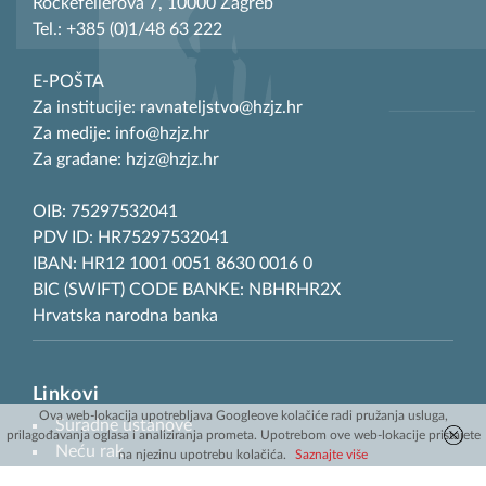
Rockefellerova 7, 10000 Zagreb
Tel.: +385 (0)1/48 63 222
E-POŠTA
Za institucije: ravnateljstvo@hzjz.hr
Za medije: info@hzjz.hr
Za građane: hzjz@hzjz.hr
OIB: 75297532041
PDV ID: HR75297532041
IBAN: HR12 1001 0051 8630 0016 0
BIC (SWIFT) CODE BANKE: NBHRHR2X
Hrvatska narodna banka
Linkovi
Ova web-lokacija upotrebljava Googleove kolačiće radi pružanja usluga,
Suradne ustanove
prilagođavanja oglasa i analiziranja prometa. Upotrebom ove web-lokacije pristajete
Neću rak
na njezinu upotrebu kolačića.
Saznajte više
NP ranog otkrivanja slabovidnosti