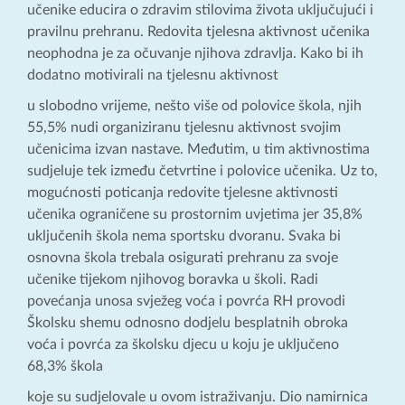
učenike educira o zdravim stilovima života uključujući i
pravilnu prehranu. Redovita tjelesna aktivnost učenika
neophodna je za očuvanje njihova zdravlja. Kako bi ih
dodatno motivirali na tjelesnu aktivnost
u slobodno vrijeme, nešto više od polovice škola, njih
55,5% nudi organiziranu tjelesnu aktivnost svojim
učenicima izvan nastave. Međutim, u tim aktivnostima
sudjeluje tek između četvrtine i polovice učenika. Uz to,
mogućnosti poticanja redovite tjelesne aktivnosti
učenika ograničene su prostornim uvjetima jer 35,8%
uključenih škola nema sportsku dvoranu. Svaka bi
osnovna škola trebala osigurati prehranu za svoje
učenike tijekom njihovog boravka u školi. Radi
povećanja unosa svježeg voća i povrća RH provodi
Školsku shemu odnosno dodjelu besplatnih obroka
voća i povrća za školsku djecu u koju je uključeno
68,3% škola
koje su sudjelovale u ovom istraživanju. Dio namirnica