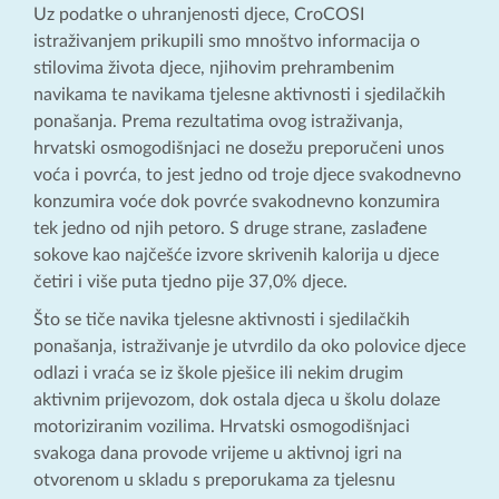
Uz podatke o uhranjenosti djece, CroCOSI
istraživanjem prikupili smo mnoštvo informacija o
stilovima života djece, njihovim prehrambenim
navikama te navikama tjelesne aktivnosti i sjedilačkih
ponašanja. Prema rezultatima ovog istraživanja,
hrvatski osmogodišnjaci ne dosežu preporučeni unos
voća i povrća, to jest jedno od troje djece svakodnevno
konzumira voće dok povrće svakodnevno konzumira
tek jedno od njih petoro. S druge strane, zaslađene
sokove kao najčešće izvore skrivenih kalorija u djece
četiri i više puta tjedno pije 37,0% djece.
Što se tiče navika tjelesne aktivnosti i sjedilačkih
ponašanja, istraživanje je utvrdilo da oko polovice djece
odlazi i vraća se iz škole pješice ili nekim drugim
aktivnim prijevozom, dok ostala djeca u školu dolaze
motoriziranim vozilima. Hrvatski osmogodišnjaci
svakoga dana provode vrijeme u aktivnoj igri na
otvorenom u skladu s preporukama za tjelesnu