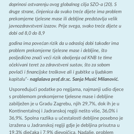
doprinosi ostvarenju ovog globalnog cilja SZO-a (20). S
druge strane, činjenica da svako treće dijete ima problem
prekomjerne tjelesne mase ili debljine predstavlja velik
javnozdravstveni izazov. Prije svega, svako treće dijete u
dobi od 8,0 do 8,9
godina ima povećan rizik da u odrasloj dobi također ima
problem prekomjerne tjelesne mase i debljine, što
posljedično znači veći rizik oboljenja od KNB te time
očekivani teret za zdravstveni sustav, što za sobom
povlači i financijske troškove ali i gubitke u ljudskom
kapitalu“-
naglašava prof.dr.sc. Sanja Musić Milanović.
Uspoređujući podatke po regijama, najmanji udio djece
s problemom prekomjerne tjelesne mase i debljine
zabilježen je u Gradu Zagrebu, njih 29,7%, dok ih je u
Kontinentalnoj i Jadranskoj regiji nešto više, 36,0% i
36,9%. Spolna razlika u učestalosti debljine posebno je
izražena u Jadranskoj regiji gdje je debljina prisutna u
19,3% dječaka i 7,9% djevojčica. Nadalje, problem