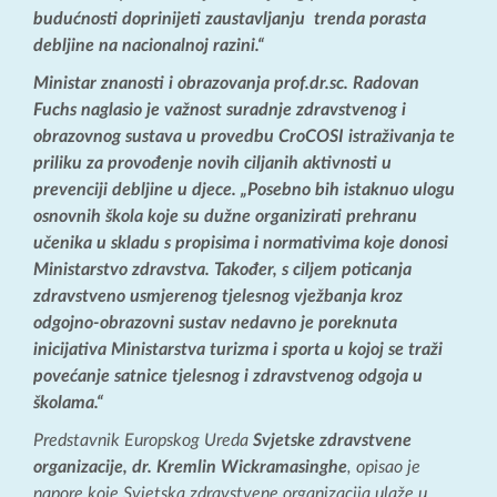
budućnosti doprinijeti zaustavljanju trenda porasta
debljine na nacionalnoj razini.“
Ministar znanosti i obrazovanja prof.dr.sc. Radovan
Fuchs naglasio je važnost suradnje zdravstvenog i
obrazovnog sustava u provedbu CroCOSI istraživanja te
priliku za provođenje novih ciljanih aktivnosti u
prevenciji debljine u djece. „Posebno bih istaknuo ulogu
osnovnih škola koje su dužne organizirati prehranu
učenika u skladu s propisima i normativima koje donosi
Ministarstvo zdravstva. Također, s ciljem poticanja
zdravstveno usmjerenog tjelesnog vježbanja kroz
odgojno-obrazovni sustav nedavno je poreknuta
inicijativa Ministarstva turizma i sporta u kojoj se traži
povećanje satnice tjelesnog i zdravstvenog odgoja u
školama.“
Predstavnik Europskog Ureda
Svjetske zdravstvene
organizacije, dr. Kremlin Wickramasinghe
, opisao je
napore koje Svjetska zdravstvene organizacija ulaže u