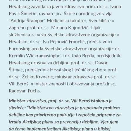
Hrvatskog zavoda za javno zdravstvo prim. dr. sc. Ivana
Pavić Šimetin, ravnateljica Škole narodnog zdravlja
“Andrija Štampar” Medicinski fakultet, Sveučilište u
Zagrebu prof. dr. sc. Mirjana Kujundžić Tiljak,
službenica za vezu Svjetske zdravstvene organizacije u
Hrvatskoj dr. sc. Iva Pejnović Franelić, predstavnici
Europskog ureda Svjetske zdravstvene organizacije: dr.
Kremlin Wickramasinghe i dr. João Breda, predsjednik
Hrvatskog društva za debljinu prof. dr. sc. Davor
Štimac, predsjednik Hrvatskog liječničkog zbora prof.
dr. sc. Željko Krznarić, ministar zdravstva prof. dr. sc.
Vili Beroš, ministar znanosti i obrazovanja prof.dr.sc.
Radovan Fuchs.
Ministar zdravstva, prof. dr. sc. Vili Beroš istaknuo je
sljedeće: “Ministarstvo zdravstva je prepoznalo problem
debljine kao prioritetno područje i započelo pripreme za
izradu Akcijskog plana za prevenciju debljine. Vjerujem
da ćemo implementacijom Akcijskog plana u bliskoj