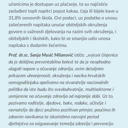
učenicima je dostupan uz plaćanje, to su najčešće
zaslađeni topli napitci poput kakaa, čaja ili bijele kave u
31,8% osnovnih škola. Ovi podaci, uz podatke o unosu
zašećerenih napitaka unutar obiteljskih okruženja
govore o važnosti djelovanja na razini svih okruženja, i
obiteljskih i školskih, kako bi se smanjio udio unosa
napitaka s dodanim šećerima.
Prof. dr.sc. Sanja Musić Milanović
ističe: „svjesni činjenice
da je debljina preventabilna bolest te da je neophodno
ulagati napore u očuvanje zdravlja, ovim detaljnim
prikazom uhranjenosti, okruženja i navika hrvatskih
osmogodišnjaka apeliramo na stvaratelje nacionalnih
politika da iste budu što sveobuhvatnije, multisektorne i
usmjerene na očuvanje zdravlja od najranije dobi. Uz to,
pozivamo roditelje, djedove, bake, rođake, učitelje i
ravnatelje da djeci pružimo pozitivan primjer, poučimo ih
zdravim navikama te iskoristimo razvojni period
djetinjstva za osiguravanje temelja zdravlja i prevenciju