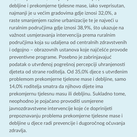
debljine i prekomjerne tjelesne mase, iako sveprisutan,
najmanji je u većim gradovima gdje iznosi 32,0%, a
raste smanjenjem razine urbanizacije te je najveći u
ruralnim područjima gdje iznosi 38,9%, što ukazuje na
važnost usmjeravanja intervencija prema ruralnim
područjima koja su udaljena od centralnih zdravstvenih
i odgojno – obrazovnih ustanova koje najčešće provode
preventivne programe. Posebno je zabrinjavajuć
podatak o utvrđenoj pogrešnoj percepciji uhranjenosti
djeteta od strane roditelja. Od 35,0% djece s utvrđenim
problemom prekomjerne tjelesne mase i debljine, samo
14,0% roditelja smatra da njihovo dijete ima
prekomjernu tjelesnu masu ili debljinu. Sukladno tome,
neophodno je pojačano provoditi usmjerene
javnozdravstvene intervencije koje će doprinijeti
prepoznavanju problema prekomjerne tjelesne mase i
debljine u djece radi prevencije i dugoročnog očuvanja
zdravlja.