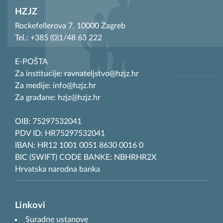
HZJZ
Rockefellerova 7, 10000 Zagreb
Tel.: +385 (0)1/48 63 222
E-POŠTA
Za institucije: ravnateljstvo@hzjz.hr
Za medije: info@hzjz.hr
Za građane: hzjz@hzjz.hr
OIB: 75297532041
PDV ID: HR75297532041
IBAN: HR12 1001 0051 8630 0016 0
BIC (SWIFT) CODE BANKE: NBHRHR2X
Hrvatska narodna banka
Linkovi
Suradne ustanove