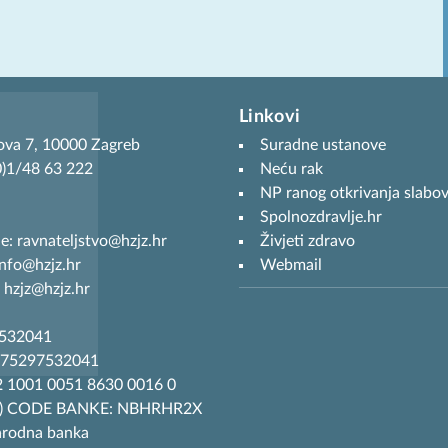
Linkovi
ova 7, 10000 Zagreb
Suradne ustanove
(0)1/48 63 222
Neću rak
NP ranog otkrivanja slabov
Spolnozdravlje.hr
je: ravnateljstvo@hzjz.hr
Živjeti zdravo
info@hzjz.hr
Webmail
 hzjz@hzjz.hr
7532041
R75297532041
 1001 0051 8630 0016 0
T) CODE BANKE: NBHRHR2X
arodna banka