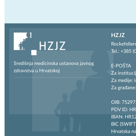
HZJZ
Rockefeller
Tel.: +385 
Središnja medicinska ustanova javnog
E-POŠTA
zdravstva u Hrvatskoj
Za instituci
Za medije: 
Za građane:
OIB: 7529
PDV ID: H
IBAN: HR12
BIC (SWIF
Hrvatska n