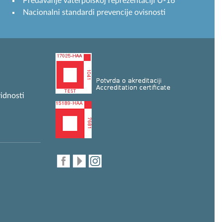
Predavanje vaterpolskoj reprezentaciji U-16
Nacionalni standardi prevencije ovisnosti
idnosti