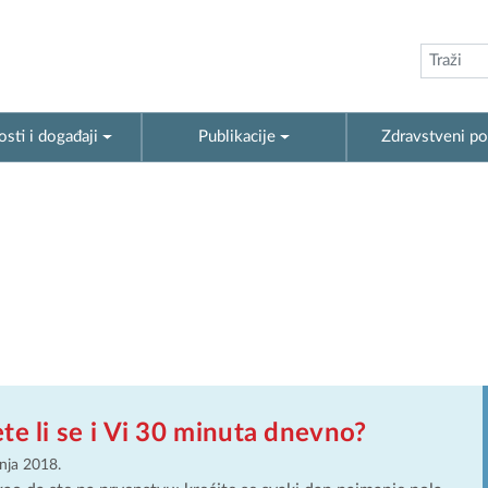
sti i događaji
Publikacije
Zdravstveni po
te li se i Vi 30 minuta dnevno?
pnja 2018.