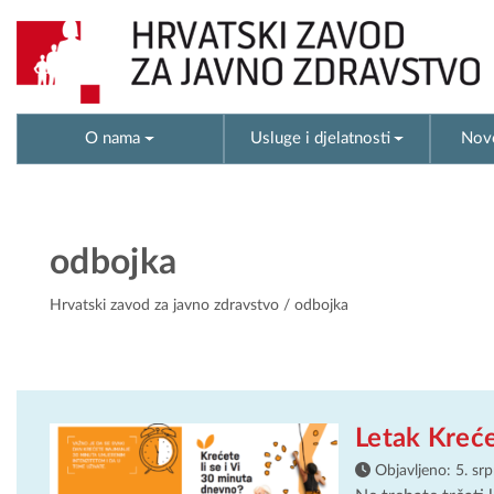
O nama
Usluge i djelatnosti
Novo
odbojka
Hrvatski zavod za javno zdravstvo
/ odbojka
Letak Kreće
Objavljeno:
5. sr