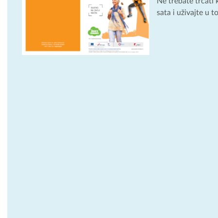
Ne trebate trčati 
sata i uživajte u 