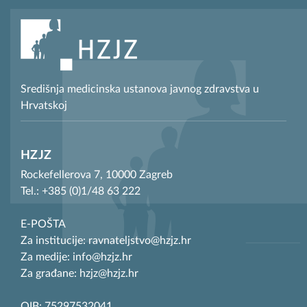
Središnja medicinska ustanova javnog zdravstva u
Hrvatskoj
HZJZ
Rockefellerova 7, 10000 Zagreb
Tel.: +385 (0)1/48 63 222
E-POŠTA
Za institucije: ravnateljstvo@hzjz.hr
Za medije: info@hzjz.hr
Za građane: hzjz@hzjz.hr
OIB: 75297532041