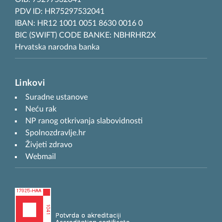
PDV ID: HR75297532041
IBAN: HR12 1001 0051 8630 0016 0
BIC (SWIFT) CODE BANKE: NBHRHR2X
Hrvatska narodna banka
Linkovi
Suradne ustanove
Neću rak
NP ranog otkrivanja slabovidnosti
Spolnozdravlje.hr
Živjeti zdravo
Webmail