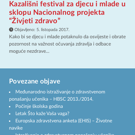
Kazališni festival za djecu i mlade u
sklopu Nacionalnog projekta
“Živjeti zdravo”
Objavljeno:
5. listopada 2017.
Kako bi se djecu i mlade potaknulo da osvijeste i obrate
pozornost na važnost očuvanja zdravlja i odbace
moguće nezdrave...
Povezane objave
Međunarodno istraživanje o zdravstvenom
ponašanju učenika – HBSC 2013./2014.
Počinje školska godina
Letak Što kaže Vaša vaga?
Europska zdravstvena anketa (EHIS) – Životne
navike