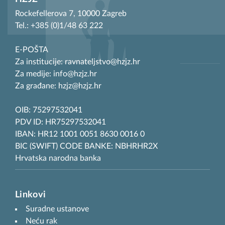
Rockefellerova 7, 10000 Zagreb
Tel.: +385 (0)1/48 63 222
E-POŠTA
Za institucije: ravnateljstvo@hzjz.hr
Za medije: info@hzjz.hr
Za građane: hzjz@hzjz.hr
OIB: 75297532041
PDV ID: HR75297532041
IBAN: HR12 1001 0051 8630 0016 0
BIC (SWIFT) CODE BANKE: NBHRHR2X
Hrvatska narodna banka
Linkovi
Suradne ustanove
Neću rak