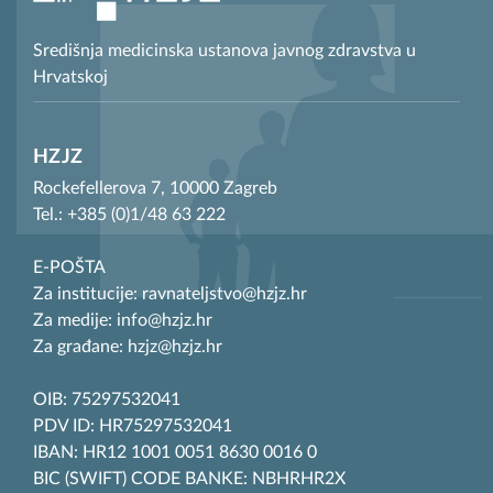
Središnja medicinska ustanova javnog zdravstva u
Hrvatskoj
HZJZ
Rockefellerova 7, 10000 Zagreb
Tel.: +385 (0)1/48 63 222
E-POŠTA
Za institucije: ravnateljstvo@hzjz.hr
Za medije: info@hzjz.hr
Za građane: hzjz@hzjz.hr
OIB: 75297532041
PDV ID: HR75297532041
IBAN: HR12 1001 0051 8630 0016 0
BIC (SWIFT) CODE BANKE: NBHRHR2X