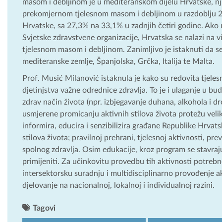
masom i debljinom je u mediteranskom dijelu Hrvatske, nj
prekomjernom tjelesnom masom i debljinom u razdoblju 20
Hrvatske, sa 27,3% na 33,1% u zadnjih četiri godine. Ak
Svjetske zdravstvene organizacije, Hrvatska se nalazi na
tjelesnom masom i debljinom. Zanimljivo je istaknuti da s
mediteranske zemlje, Španjolska, Grčka, Italija te Malta.
Prof. Musić Milanović istaknula je kako su redovita tjeles
djetinjstva važne odrednice zdravlja. To je i ulaganje u bud
zdrav način života (npr. izbjegavanje duhana, alkohola i dr
usmjerene promicanju aktivnih stilova života protežu vel
informira, educira i senzibilizira građane Republike Hrva
stilova života; pravilnoj prehrani, tjelesnoj aktivnosti, pr
spolnog zdravlja. Osim edukacije, kroz program se stavraju
primijeniti. Za učinkovitu provedbu tih aktivnosti potre
intersektorsku suradnju i multidisciplinarno provođenje ak
djelovanje na nacionalnoj, lokalnoj i individualnoj razini.
Tagovi