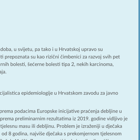
oba, u svijetu, pa tako i u Hrvatskoj upravo su
ti prepoznata su kao rizični čimbenici za razvoj svih pet
nih bolesti, šećerne bolesti tipa 2, nekih karcinoma,
ja.
ecijalistica epidemiologije u Hrvatskom zavodu za javno
prema podacima Europske inicijative praćenja debljine u
 prema preliminarnim rezultatima iz 2019. godine vidljivo je
jelesnu masu ili debljinu. Problem je izraženiji u dječaka
i od 8 godina, najviše dječaka s prekomjernom tjelesnom