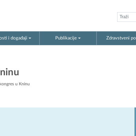
sti i događaji
Publikacije
Zdravstveni po
Kninu
i kongres u Kninu