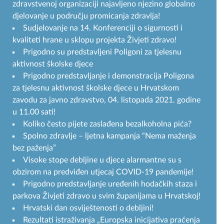
zdravstvenoj organizaciji najavljeno njezino globalno
djelovanje u području promicanja zdravlja!
Sudjelovanje na 14. Konferenciji o sigurnosti i
kvaliteti hrane u sklopu projekta Živjeti zdravo!
Prigodno su predstavljeni Poligoni za tjelesnu
aktivnost školske djece
Prigodno predstavljanje i demonstracija Poligona
za tjelesnu aktivnost školske djece u Hrvatskom
zavodu za javno zdravstvo, 04. listopada 2021. godine
u 11.00 sati!
Koliko često pijete zaslađena bezalkoholna pića?
Spolno zdravlje – ljetna kampanja “Nema maženja
bez paženja”
Visoke stope debljine u djece alarmantne su s
obzirom na predviđen utjecaj COVID-19 pandemije!
Prigodno predstavljanje uređenih hodačkih staza i
parkova Živjeti zdravo u svim županijama u Hrvatskoj!
Hrvatski dan osviještenosti o debljini!
Rezultati istraživanja „Europska inicijativa praćenja