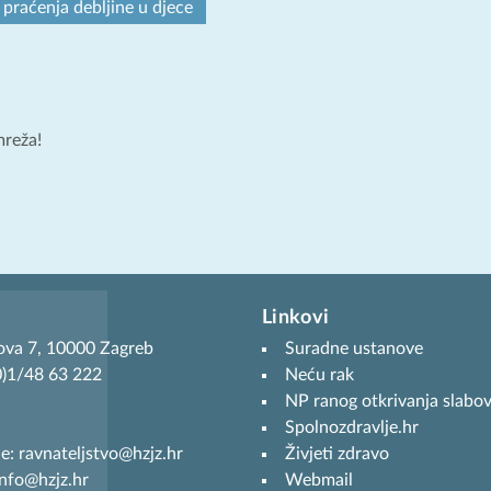
 praćenja debljine u djece
mreža!
Linkovi
ova 7, 10000 Zagreb
Suradne ustanove
(0)1/48 63 222
Neću rak
NP ranog otkrivanja slabov
Spolnozdravlje.hr
je: ravnateljstvo@hzjz.hr
Živjeti zdravo
info@hzjz.hr
Webmail