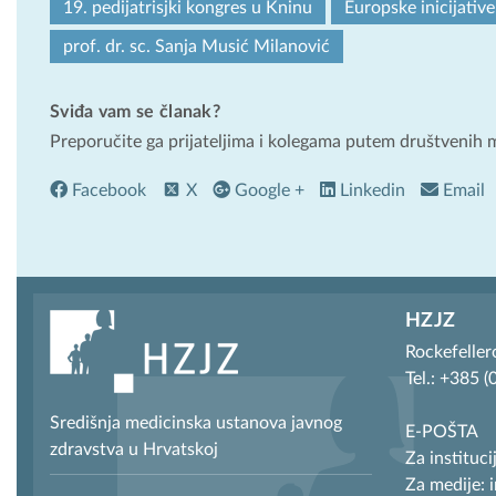
19. pedijatrisjki kongres u Kninu
Europske inicijative
prof. dr. sc. Sanja Musić Milanović
Sviđa vam se članak?
Preporučite ga prijateljima i kolegama putem društvenih 
Facebook
X
Google +
Linkedin
Email
HZJZ
Rockefeller
Tel.: +385 
Središnja medicinska ustanova javnog
E-POŠTA
zdravstva u Hrvatskoj
Za instituci
Za medije: 