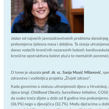
Jedan od najvećih javnozdravstvenih problema današnjeg d
prekomjerna tjelesna masa i debljina. Ta stanja uhranjenos
danas vodećih kroničnih nezaraznih bolesti; kardiovaskular
kronične opstruktivna bolest pluća te mentalnih poremeća
O tome je ukazala
prof. dr. sc. Sanja Musić Milanović
, sp
zdravstvo i voditeljica projekta „Živjeti zdravo“.
Kada govorimo o statusu uhranjenosti djece u Hrvatskoj, 
djece (engl.
Childhood Obesity Surveillance Initiative
, COSI)
da svako treće dijete u dobi od 8 godina ima prekomjernu t
(36,9%) nego u djevojčica (32,7%). Među dječacima u dob