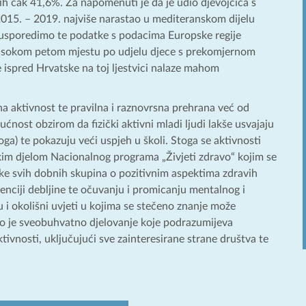
ih čak 41,6%. Za napomenuti je da je udio djevojčica s
15. – 2019. najviše narastao u mediteranskom dijelu
o usporedimo te podatke s podacima Europske regije
 visokom petom mjestu po udjelu djece s prekomjernom
e ispred Hrvatske na toj ljestvici nalaze mahom
na aktivnost te pravilna i raznovrsna prehrana već od
ućnost obzirom da fizički aktivni mladi ljudi lakše usvajaju
oga) te pokazuju veći uspjeh u školi. Stoga se aktivnosti
ikim djelom Nacionalnog programa „Živjeti zdravo“ kojim se
tske svih dobnih skupina o pozitivnim aspektima zdravih
evenciji debljine te očuvanju i promicanju mentalnog i
 i okolišni uvjeti u kojima se stečeno znanje može
bno je sveobuhvatno djelovanje koje podrazumijeva
tivnosti, uključujući sve zainteresirane strane društva te