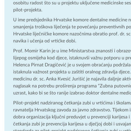
osobitu radost što su u projektu uključene medicinske sestre
pilot-projekta.
U ime predsjednika Hrvatske komore dentalne medicine na
smanjenja troškova liječenja te povećanju preventivnih 
Hrvatske liječničke komore nazočnima obratio prof. dr. sc.
navika i učenja od vrtićke dobi.
Prof. Momir Karin je u ime Ministarstva znanosti i obrazo
lijepog osmijeha kod djece, istaknuvši važnu potporu u pr
Helenca Pirnat Dragičević je u svojem obraćanju podržala
istaknula važnost projekta u zaštiti oralnog zdravlja dje
medicinu dr. sc. Anka Kvesić Jurišić je najavila daljnje ak
naglasak na potrebu proširenja programa “Zubna putovnica
uzrast, kako bi se što ranije izabrao doktor dentalne medic
Pilot-projekt nadziranog četkanja zubi u vrtićima i školama
ravnatelja Hrvatskog zavoda za javno zdravstvo. Tijekom iz
dobra organizacija ključni preduvjet u prevenciji karijesa i
četkanja zubi je prevencija karijesa u dječjoj dobi i usvaj
standarda za pilot-projekt nadziranog četkanja zubi u vrtić