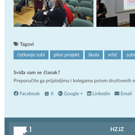
Tagovi
četkanje zubi
pilot projekt
škola
vrtić
zub
Sviđa vam se članak?
Preporučite ga prijateljima i kolegama putem društvenih 
Facebook
X
Google +
Linkedin
Email
HZJZ