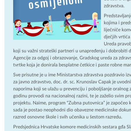
zdravstva.
Predstavljanj
kojima i pre
liječniče ko
dječjih vrtića
Ureda pravobr
koji su važni strateški partneri u unapređenju i dobrobiti dj
Agencije za odgoj i obrazovanje, Gradskog ureda za zdrav
tvrtke koja je donirala besplatne četkice i paste robne ma
Sve prisutne je u ime Ministarstva zdravstva pozdravio izv.
za javno zdravstvo, doc. dr. sc. Krunoslav Capak je uvodn
naporima koji se ulažu u prevenciju i poboljšanje oralnog
godinu provodi na nacionalnoj razini, te je zaželio svim 
projektu. Naime, program “Zubna putovnica” je započeo kao
sada je postao neophodni dio obavezne medicinske dokume
razred osnovne škole i svih učenika u šestom razredu.
Predsjednica Hrvatske komore medicinskih sestara gđa Slava