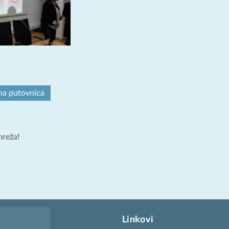
na putovnica
mreža!
Linkovi