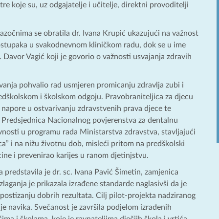
 koje su, uz odgajatelje i učitelje, direktni provoditelji
zočnima se obratila dr. Ivana Krupić ukazujući na važnost
postupaka u svakodnevnom kliničkom radu, dok se u ime
 Davor Vagić koji je govorio o važnosti usvajanja zdravih
vanja pohvalio rad usmjeren promicanju zdravlja zubi i
edškolskom i školskom odgoju. Pravobraniteljica za djecu
 napore u ostvarivanju zdravstvenih prava djece te
ce. Predsjednica Nacionalnog povjerenstva za dentalnu
tivnosti u programu rada Ministarstva zdravstva, stavljajući
” i na nižu životnu dob, misleći pritom na predškolski
ine i prevenirao karijes u ranom djetinjstvu.
 predstavila je dr. sc. Ivana Pavić Šimetin, zamjenica
laganja je prikazala izrađene standarde naglasivši da je
 postizanju dobrih rezultata. Cilj pilot-projekta nadziranog
anje navika. Svečanost je završila podjelom izrađenih
ima i školama, koje je ravnateljima dječjih škola i vrtića