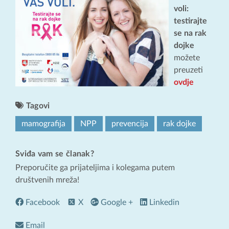
voli:
testirajte
se na rak
dojke
možete
preuzeti
ovdje
Tagovi
mamografija
NPP
prevencija
rak dojke
Sviđa vam se članak?
Preporučite ga prijateljima i kolegama putem
društvenih mreža!
Facebook
X
Google +
Linkedin
Email