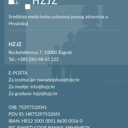
Središnja medicinska ustanova javnog zdravstva u
Hrvatskoj
HZJZ
Rockefellerova 7, 10000 Zagreb
Tel.: +385 (0)1/48 63 222
E-POŠTA
Za institucije: ravnateljstvo@hzjz.hr
Za medije: info@hzjz.hr
Za građane: hzjz@hzjz.hr
OIB: 75297532041
PDV ID: HR75297532041
IBAN: HR12 1001 0051 8630 0016 0