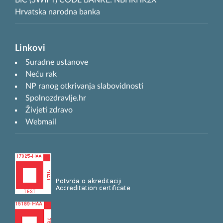
BIC (SWIFT) CODE BANKE: NBHRHR2X
Hrvatska narodna banka
Linkovi
Suradne ustanove
Neću rak
NP ranog otkrivanja slabovidnosti
Spolnozdravlje.hr
Živjeti zdravo
Webmail