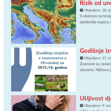
Rizik od un
Objavljeno:
28. p
S obzirom na broj
epidemije ospica 
Godišnje i
Objavljeno:
27. s
Zoonoze su zarazne
obratno. Njihovo j
Ušljivost d
Objavljeno:
9. st