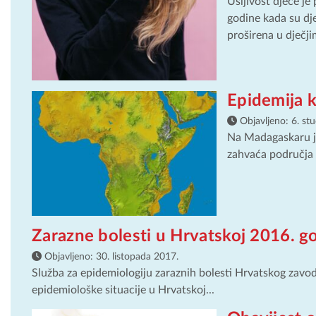
Ušljivost djece je
godine kada su dj
proširena u dječjim
Epidemija 
Objavljeno:
6. st
Na Madagaskaru je 
zahvaća područja 
Zarazne bolesti u Hrvatskoj 2016. g
Objavljeno:
30. listopada 2017.
Služba za epidemiologiju zaraznih bolesti Hrvatskog zavoda
epidemiološke situacije u Hrvatskoj...