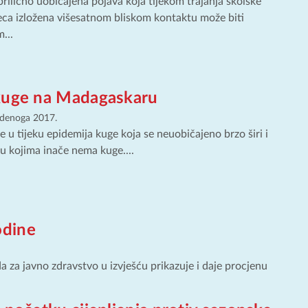
 prilično uobičajena pojava koja tijekom trajanja školske
eca izložena višesatnom bliskom kontaktu može biti
...
kuge na Madagaskaru
udenoga 2017.
u tijeku epidemija kuge koja se neuobičajeno brzo širi i
u kojima inače nema kuge....
odine
 za javno zdravstvo u izvješću prikazuje i daje procjenu