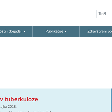
sti i događaji
Publikacije
Zdravstveni po
iv tuberkuloze
žujka 2018.