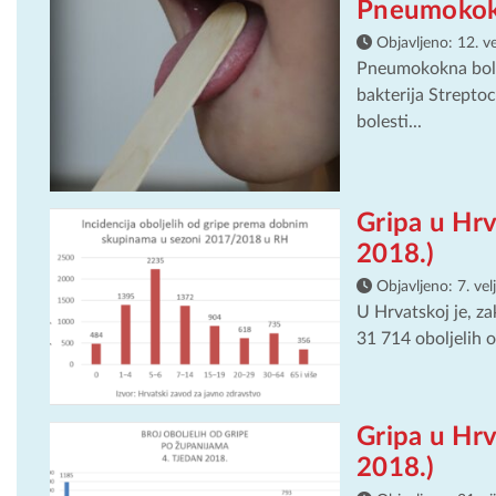
Pneumokok
Objavljeno:
12. v
Pneumokokna bolest
bakterija Strepto
bolesti...
Gripa u Hrv
2018.)
Objavljeno:
7. ve
U Hrvatskoj je, za
31 714 oboljelih od
Gripa u Hrv
2018.)