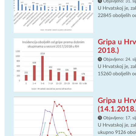
Objavljeno:
31. s
U Hrvatskoj je, za
22845 oboljelih od
Gripa u Hrv
2018.)
Objavljeno:
24. s
U Hrvatskoj je, za
15260 oboljelih od
Gripa u Hr
(14.1.2018.
Objavljeno:
17. s
U Hrvatskoj je, za
ukupno 9126 obolje