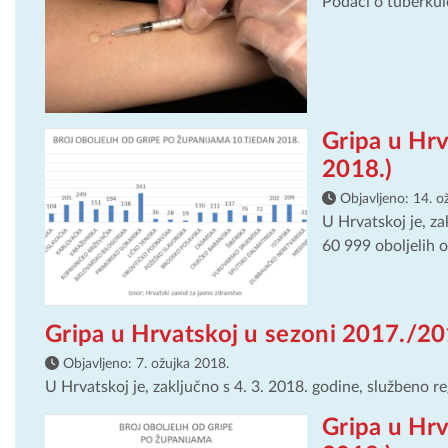
Podaci o tuberkulo
Gripa u Hrv
2018.)
Objavljeno:
14. o
U Hrvatskoj je, za
60 999 oboljelih od
Gripa u Hrvatskoj u sezoni 2017./201
Objavljeno:
7. ožujka 2018.
U Hrvatskoj je, zaključno s 4. 3. 2018. godine, službeno re
Gripa u Hrv