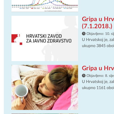
Gripa u Hr
(7.1.2018.)
Objavljeno:
10. s
U Hrvatskoj je, za
ukupno 3845 obolje
Gripa u Hr
Objavljeno:
8. sij
U Hrvatskoj je, za
ukupno 1161 obolje