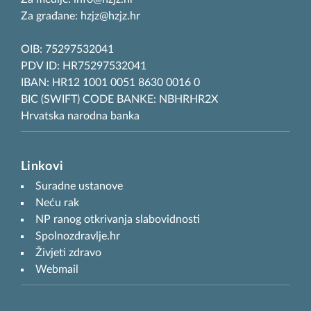
Za građane: hzjz@hzjz.hr
OIB: 75297532041
PDV ID: HR75297532041
IBAN: HR12 1001 0051 8630 0016 0
BIC (SWIFT) CODE BANKE: NBHRHR2X
Hrvatska narodna banka
Linkovi
Suradne ustanove
Neću rak
NP ranog otkrivanja slabovidnosti
Spolnozdravlje.hr
Živjeti zdravo
Webmail