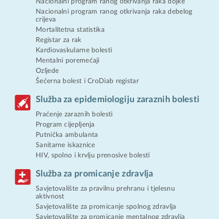
Nacionalni program ranog otkrivanja raka dojke
Nacionalni program ranog otkrivanja raka debelog
crijeva
Mortalitetna statistika
Registar za rak
Kardiovaskularne bolesti
Mentalni poremećaji
Ozljede
Šećerna bolest i CroDiab registar
Služba za epidemiologiju zaraznih bolesti
Praćenje zaraznih bolesti
Program cijepljenja
Putnička ambulanta
Sanitarne iskaznice
HIV, spolno i krvlju prenosive bolesti
Služba za promicanje zdravlja
Savjetovalište za pravilnu prehranu i tjelesnu
aktivnost
Savjetovalište za promicanje spolnog zdravlja
Savjetovalište za promicanje mentalnog zdravlja