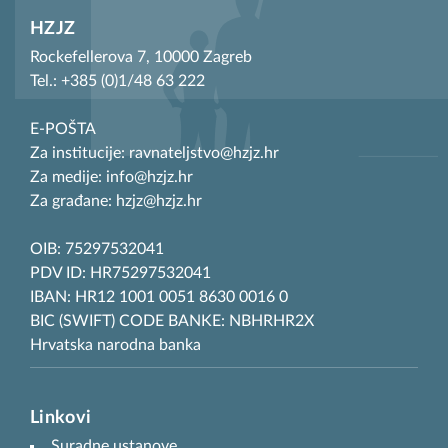
HZJZ
Rockefellerova 7, 10000 Zagreb
Tel.: +385 (0)1/48 63 222
E-POŠTA
Za institucije: ravnateljstvo@hzjz.hr
Za medije: info@hzjz.hr
Za građane: hzjz@hzjz.hr
OIB: 75297532041
PDV ID: HR75297532041
IBAN: HR12 1001 0051 8630 0016 0
BIC (SWIFT) CODE BANKE: NBHRHR2X
Hrvatska narodna banka
Linkovi
Suradne ustanove