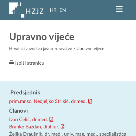
HR
EN
Upravno vijeće
Hrvatski zavod za javno zdravstvo
/ Upravno vijeće
Ispiši stranicu
Predsjednik
prim.mr.sc. Nedjeljko Strikić, dr.med.
Članovi
Ivan Ćelić, dr.med.
Branko Bazdan, dipl.iur.
Željka Draušnik, dr. med., univ. mag. med., specijalistica