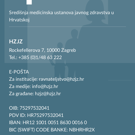
Središnja medicinska ustanova javnog zdravstva u
Hrvatskoj
HZJZ
Rockefellerova 7, 10000 Zagreb
Tel.: +385 (0)1/48 63 222
E-POŠTA
Za institucije: ravnateljstvo@hzjz.hr
Za medije: info@hzjz.hr
Za građane: hzjz@hzjz.hr
OIB: 75297532041
PDV ID: HR75297532041
IBAN: HR12 1001 0051 8630 0016 0
BIC (SWIFT) CODE BANKE: NBHRHR2X