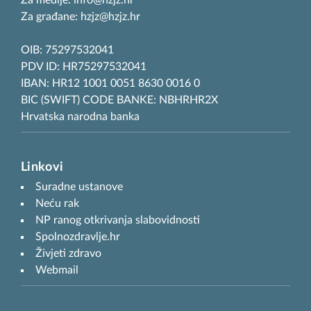
Za medije: info@hzjz.hr
Za građane: hzjz@hzjz.hr
OIB: 75297532041
PDV ID: HR75297532041
IBAN: HR12 1001 0051 8630 0016 0
BIC (SWIFT) CODE BANKE: NBHRHR2X
Hrvatska narodna banka
Linkovi
Suradne ustanove
Neću rak
NP ranog otkrivanja slabovidnosti
Spolnozdravlje.hr
Živjeti zdravo
Webmail