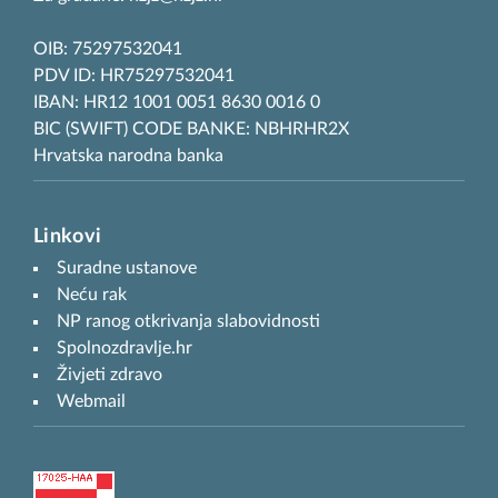
OIB: 75297532041
PDV ID: HR75297532041
IBAN: HR12 1001 0051 8630 0016 0
BIC (SWIFT) CODE BANKE: NBHRHR2X
Hrvatska narodna banka
Linkovi
Suradne ustanove
Neću rak
NP ranog otkrivanja slabovidnosti
Spolnozdravlje.hr
Živjeti zdravo
Webmail