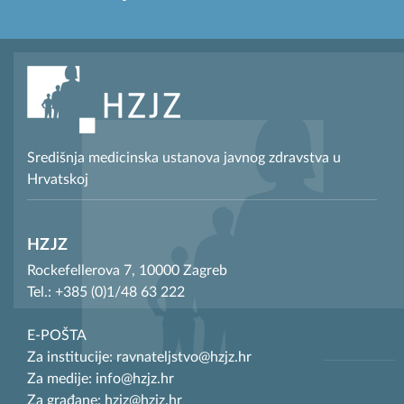
Središnja medicinska ustanova javnog zdravstva u
Hrvatskoj
HZJZ
Rockefellerova 7, 10000 Zagreb
Tel.: +385 (0)1/48 63 222
E-POŠTA
Za institucije: ravnateljstvo@hzjz.hr
Za medije: info@hzjz.hr
Za građane: hzjz@hzjz.hr