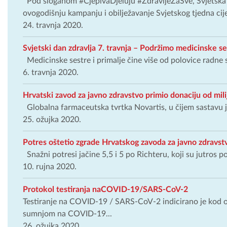
Pod sloganom #CjepivaDjeluju #ZdravljeZaSve, Svjetska zd
ovogodišnju kampanju i obilježavanje Svjetskog tjedna cijep
24. travnja 2020.
Svjetski dan zdravlja 7. travnja – Podržimo medicinske ses
Medicinske sestre i primalje čine više od polovice radne s
6. travnja 2020.
Hrvatski zavod za javno zdravstvo primio donaciju od mil
Globalna farmaceutska tvrtka Novartis, u čijem sastavu je 
25. ožujka 2020.
Potres oštetio zgrade Hrvatskog zavoda za javno zdravst
Snažni potresi jačine 5,5 i 5 po Richteru, koji su jutros po
10. rujna 2020.
Protokol testiranja naCOVID-19/SARS-CoV-2
Testiranje na COVID-19 / SARS-CoV-2 indicirano je ko
sumnjom na COVID-19...
26. ožujka 2020.