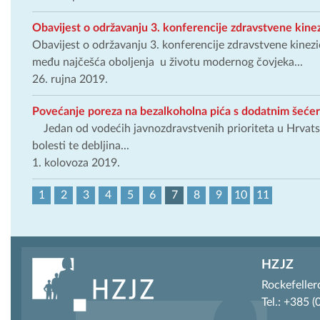
Obavijest o održavanju 3. konferencije zdravstvene kinez
Obavijest o održavanju 3. konferencije zdravstvene kinezi
među najčešća oboljenja u životu modernog čovjeka...
26. rujna 2019.
Povećanje poreza na bezalkoholna pića s dodatnim šećer
Jedan od vodećih javnozdravstvenih prioriteta u Hrvatsko
bolesti te debljina...
1. kolovoza 2019.
1
2
3
4
5
6
7
8
9
10
11
HZJZ
Rockefeller
Tel.: +385 