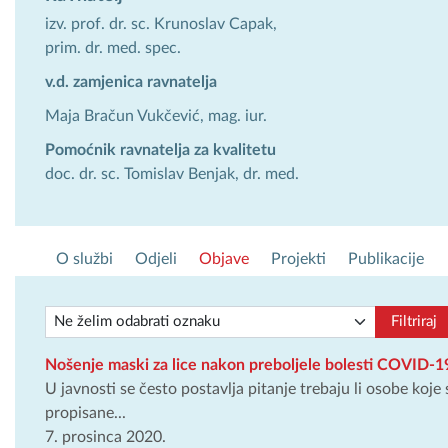
izv. prof. dr. sc. Krunoslav Capak,
prim. dr. med. spec.
v.d. zamjenica ravnatelja
Maja Bračun Vukčević, mag. iur.
Pomoćnik ravnatelja za kvalitetu
doc. dr. sc. Tomislav Benjak, dr. med.
O službi
Odjeli
Objave
Projekti
Publikacije
Filtriraj
Nošenje maski za lice nakon preboljele bolesti COVID-19 
U javnosti se često postavlja pitanje trebaju li osobe koj
propisane...
7. prosinca 2020.