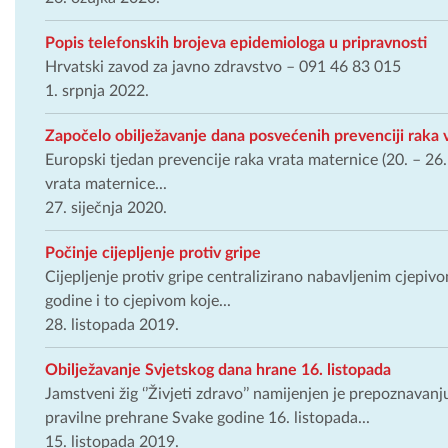
Popis telefonskih brojeva epidemiologa u pripravnosti
Hrvatski zavod za javno zdravstvo – 091 46 83 015
1. srpnja 2022.
Započelo obilježavanje dana posvećenih prevenciji raka v
Europski tjedan prevencije raka vrata maternice (20. – 26.
vrata maternice...
27. siječnja 2020.
Počinje cijepljenje protiv gripe
Cijepljenje protiv gripe centralizirano nabavljenim cjepiv
godine i to cjepivom koje...
28. listopada 2019.
Obilježavanje Svjetskog dana hrane 16. listopada
Jamstveni žig ‘’Živjeti zdravo’’ namijenjen je prepoznavan
pravilne prehrane Svake godine 16. listopada...
15. listopada 2019.