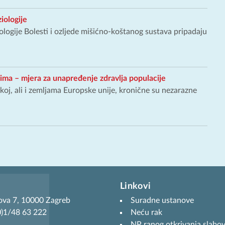
iologije
ologije Bolesti i ozljede mišićno-koštanog sustava pripadaju
ima – mjera za unapređenje zdravlja populacije
j, ali i zemljama Europske unije, kronične su nezarazne
Linkovi
ova 7, 10000 Zagreb
Suradne ustanove
(0)1/48 63 222
Neću rak
NP ranog otkrivanja slabov