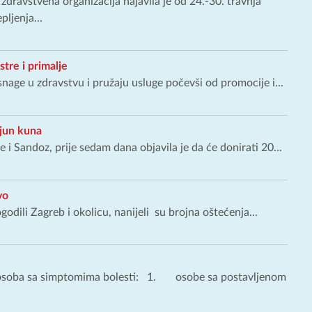
ravstvena organizacija najavila je od 24.-30. travnja
ljenja...
tre i primalje
nage u zdravstvu i pružaju usluge počevši od promocije i...
ijun kuna
i Sandoz, prije sedam dana objavila je da će donirati 20...
vo
godili Zagreb i okolicu, nanijeli su brojna oštećenja...
d osoba sa simptomima bolesti: 1. osobe sa postavljenom