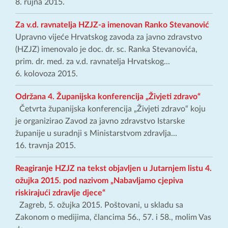
8. rujna 2015.
Za v.d. ravnatelja HZJZ-a imenovan Ranko Stevanović
Upravno vijeće Hrvatskog zavoda za javno zdravstvo
(HZJZ) imenovalo je doc. dr. sc. Ranka Stevanovića,
prim. dr. med. za v.d. ravnatelja Hrvatskog...
6. kolovoza 2015.
Održana 4. Županijska konferencija „Živjeti zdravo“
Četvrta županijska konferencija „Živjeti zdravo“ koju
je organizirao Zavod za javno zdravstvo Istarske
županije u suradnji s Ministarstvom zdravlja...
16. travnja 2015.
Reagiranje HZJZ na tekst objavljen u Jutarnjem listu 4.
ožujka 2015. pod nazivom „Nabavljamo cjepiva
riskirajući zdravlje djece“
Zagreb, 5. ožujka 2015. Poštovani, u skladu sa
Zakonom o medijima, člancima 56., 57. i 58., molim Vas