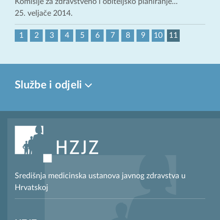
Komisije za zdravstveno i obiteljsko planiranje...
25. veljače 2014.
1
2
3
4
5
6
7
8
9
10
11
Službe i odjeli
Središnja medicinska ustanova javnog zdravstva u
Hrvatskoj