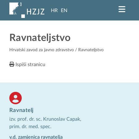
HR
EN
Ravnateljstvo
Hrvatski zavod za javno zdravstvo
/ Ravnateljstvo
Ispiši stranicu
Ravnatelj
izv. prof. dr. sc. Krunoslav Capak,
prim. dr. med. spec.
v.d. zamjenica ravnatelja