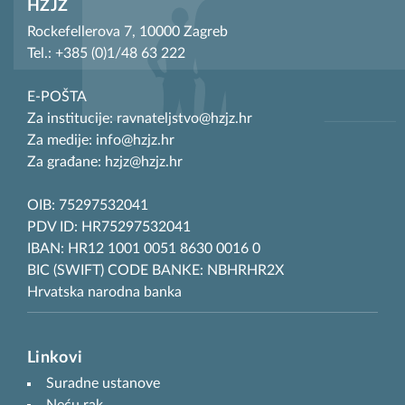
HZJZ
Rockefellerova 7, 10000 Zagreb
Tel.: +385 (0)1/48 63 222
E-POŠTA
Za institucije: ravnateljstvo@hzjz.hr
Za medije: info@hzjz.hr
Za građane: hzjz@hzjz.hr
OIB: 75297532041
PDV ID: HR75297532041
IBAN: HR12 1001 0051 8630 0016 0
BIC (SWIFT) CODE BANKE: NBHRHR2X
Hrvatska narodna banka
Linkovi
Suradne ustanove