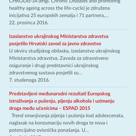
CHRODIS-JA (engl. Chronic Diseases and promoting
healthy ageing across the life-cycle) je združena
inicijativa 25 europskih zemalja i 71 partnera,...
22. prosinca 2016.
Izaslanstvo ukrajinskog Ministarstva zdravstva
posjetilo Hrvatski zavod za javno zdravstvo
U okviru studijskog obilaska, izaslanstvo ukrajinskog
Ministarstva zdravstva, Zavoda za zdravstveno
osiguranje i drugi predstavnici ukrajinskog
zdravstvenog sustava posjetili su...
7. studenoga 2016.
Predstavljeni međunarodni rezultati Europskog
istraživanja o pušenju, pijenju alkohola i uzimanju
droga među učenicima – ESPAD 2015
Trend smanjivanja pijenja i pušenja kod adolescenata,
naglasak na konzumaciju novih droga te nova i
potencijalno ovisnička ponašanja. U...