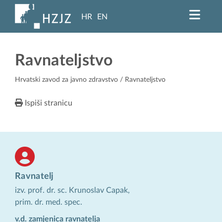
HR
EN
Ravnateljstvo
Hrvatski zavod za javno zdravstvo
/ Ravnateljstvo
Ispiši stranicu
Ravnatelj
izv. prof. dr. sc. Krunoslav Capak,
prim. dr. med. spec.
v.d. zamjenica ravnatelja