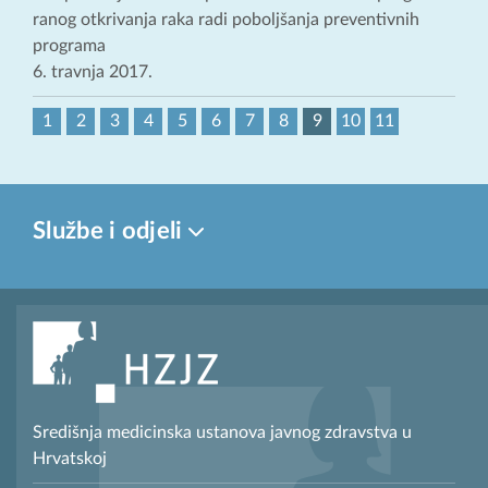
ranog otkrivanja raka radi poboljšanja preventivnih
programa
6. travnja 2017.
1
2
3
4
5
6
7
8
9
10
11
Službe i odjeli
Središnja medicinska ustanova javnog zdravstva u
Hrvatskoj