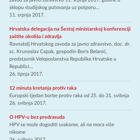
zavod za javno zdravstvo 11. srpnja 2017. godine u
sklopu studijskog putovanja uz potporu...
11. srpnja 2017.
Hrvatska delegacija na Šestoj ministarskoj konferenciji
zaštite okoliša i zdravlja
Ravnatelj Hrvatskog zavoda za javno zdravstvo, doc. dr.
sc. Krunoslav Capak, gospodin Boris Belanić,
predstavnik Veleposlanstva Republike Hrvatske u
Republici...
26. lipnja 2017.
12 minuta kretanja protiv raka
Europski tjedan borbe protiv raka od 25. do 31. svibnja
26. svibnja 2017.
O HPV-u bez predrasuda
HPV se može dogoditi svakome, ali ne mora više
nikome
26. svibnja 2017.