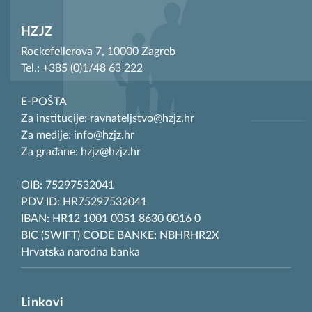
HZJZ
Rockefellerova 7, 10000 Zagreb
Tel.: +385 (0)1/48 63 222
E-POŠTA
Za institucije: ravnateljstvo@hzjz.hr
Za medije: info@hzjz.hr
Za građane: hzjz@hzjz.hr
OIB: 75297532041
PDV ID: HR75297532041
IBAN: HR12 1001 0051 8630 0016 0
BIC (SWIFT) CODE BANKE: NBHRHR2X
Hrvatska narodna banka
Linkovi