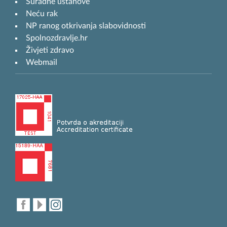
Suradne ustanove
Neću rak
NP ranog otkrivanja slabovidnosti
Spolnozdravlje.hr
Živjeti zdravo
Webmail