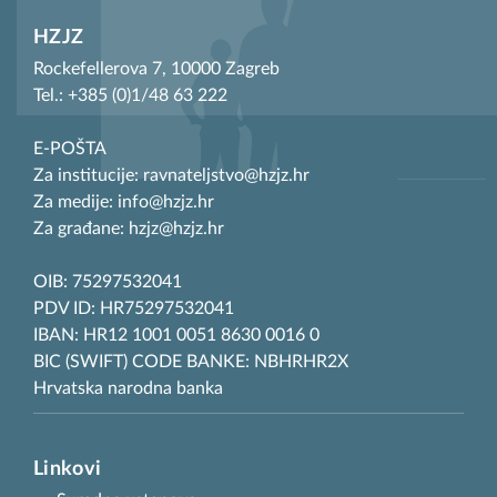
HZJZ
Rockefellerova 7, 10000 Zagreb
Tel.: +385 (0)1/48 63 222
E-POŠTA
Za institucije: ravnateljstvo@hzjz.hr
Za medije: info@hzjz.hr
Za građane: hzjz@hzjz.hr
OIB: 75297532041
PDV ID: HR75297532041
IBAN: HR12 1001 0051 8630 0016 0
BIC (SWIFT) CODE BANKE: NBHRHR2X
Hrvatska narodna banka
Linkovi