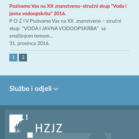
Pozivamo Vas na XX znanstveno–stručni skup “Voda i
javna vodoopskrba” 2016.
P O Z I V Pozivamo Vas na XX znanstveno – stručni
skup “VODA I JAVNA VODOOPSKRBA” sa
središnjom temom...
31. prosinca 2016.
1
2
Službe i odjeli