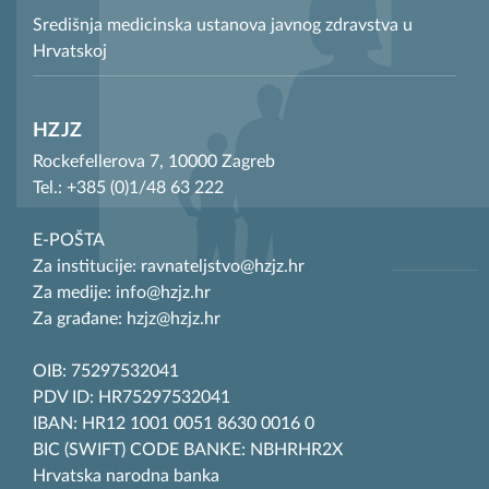
Središnja medicinska ustanova javnog zdravstva u
Hrvatskoj
HZJZ
Rockefellerova 7, 10000 Zagreb
Tel.: +385 (0)1/48 63 222
E-POŠTA
Za institucije: ravnateljstvo@hzjz.hr
Za medije: info@hzjz.hr
Za građane: hzjz@hzjz.hr
OIB: 75297532041
PDV ID: HR75297532041
IBAN: HR12 1001 0051 8630 0016 0
BIC (SWIFT) CODE BANKE: NBHRHR2X
Hrvatska narodna banka