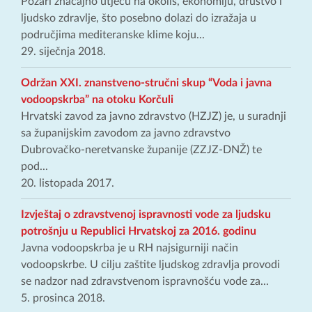
Požari značajno utječu na okoliš, ekonomiju, društvo i
ljudsko zdravlje, što posebno dolazi do izražaja u
područjima mediteranske klime koju...
29. siječnja 2018.
Održan XXI. znanstveno-stručni skup “Voda i javna
vodoopskrba” na otoku Korčuli
Hrvatski zavod za javno zdravstvo (HZJZ) je, u suradnji
sa županijskim zavodom za javno zdravstvo
Dubrovačko-neretvanske županije (ZZJZ-DNŽ) te
pod...
20. listopada 2017.
Izvještaj o zdravstvenoj ispravnosti vode za ljudsku
potrošnju u Republici Hrvatskoj za 2016. godinu
Javna vodoopskrba je u RH najsigurniji način
vodoopskrbe. U cilju zaštite ljudskog zdravlja provodi
se nadzor nad zdravstvenom ispravnošću vode za...
5. prosinca 2018.