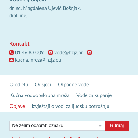
dr. sc. Magdalena Ujević Bošnjak,
dipl. ing.
Kontakt
01 46 83 009
vode@hzjz.hr
kucna.mreza@hzjz.eu
O odjelu
Odsjeci
Otpadne vode
Kućna vodoopskrbna mreža
Vode za kupanje
Objave
Izvještaji o vodi za ljudsku potrošnju
Filtriraj