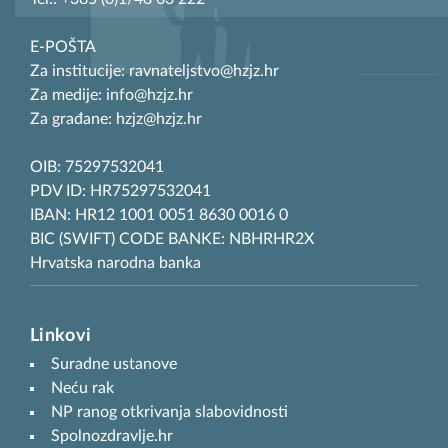
E-POŠTA
Za institucije: ravnateljstvo@hzjz.hr
Za medije: info@hzjz.hr
Za građane: hzjz@hzjz.hr
OIB: 75297532041
PDV ID: HR75297532041
IBAN: HR12 1001 0051 8630 0016 0
BIC (SWIFT) CODE BANKE: NBHRHR2X
Hrvatska narodna banka
Linkovi
Suradne ustanove
Neću rak
NP ranog otkrivanja slabovidnosti
Spolnozdravlje.hr