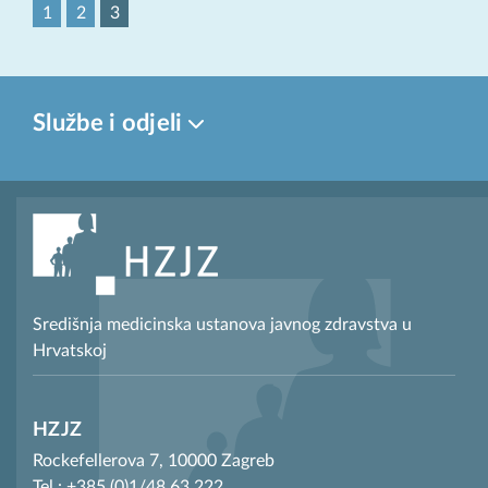
1
2
3
Službe i odjeli
Središnja medicinska ustanova javnog zdravstva u
Hrvatskoj
HZJZ
Rockefellerova 7, 10000 Zagreb
Tel.: +385 (0)1/48 63 222