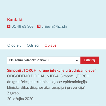
Kontakt
01 48 63 303
crijevni@hzjz.hr
O odjelu
Odsjeci
Objave
Filtriraj
Simpozij „TORCH i druge infekcije u trudnica i djece”
ODGOĐENO DO DALJNJEGA! Simpozij „TORCH i
druge infekcije u trudnica i djece: epidemiologija,
klinička slika, dijagnostika, terapija i prevencija“
Zagreb,...
20. ožujka 2020.